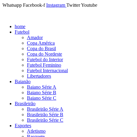
Whatsapp
Facebook-f
Instagram
Twitter
Youtube
home
Futebol
Amador
Copa América
Copa do Brasil
Copa do Nordeste
Futebol do Interior
Futebol Feminino
Futebol Internacional
Libertadores
Baianão
Baiano Série A
Baiano Série B
Baiano Série C
Brasileirão
Brasileirão Série A
Brasileirão Série B
Brasileirão Série C
Esportes
Atletismo
Basquete