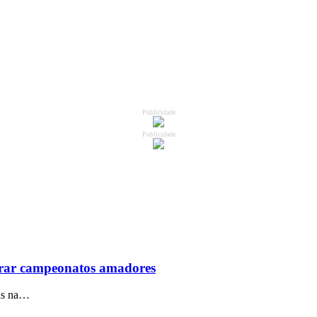
Publicidade
Publicidade
brar campeonatos amadores
das na…