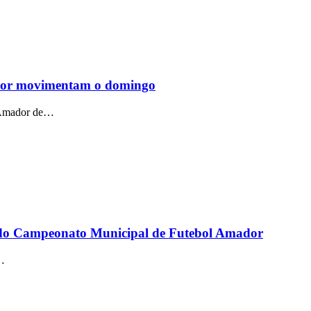
ador movimentam o domingo
l Amador de…
ase do Campeonato Municipal de Futebol Amador
e…