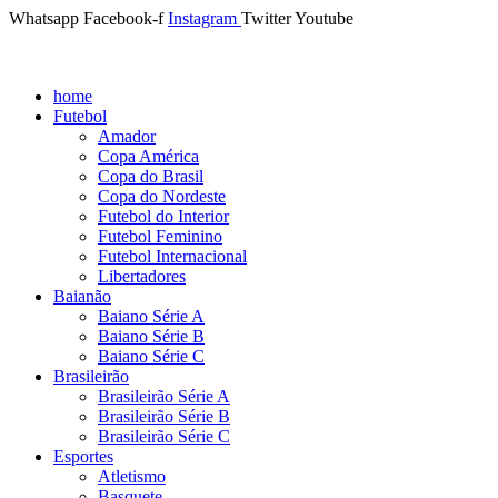
Whatsapp
Facebook-f
Instagram
Twitter
Youtube
home
Futebol
Amador
Copa América
Copa do Brasil
Copa do Nordeste
Futebol do Interior
Futebol Feminino
Futebol Internacional
Libertadores
Baianão
Baiano Série A
Baiano Série B
Baiano Série C
Brasileirão
Brasileirão Série A
Brasileirão Série B
Brasileirão Série C
Esportes
Atletismo
Basquete