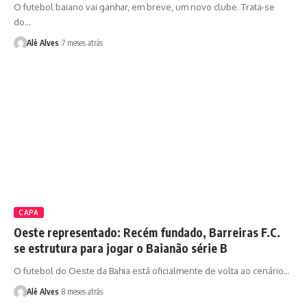
O futebol baiano vai ganhar, em breve, um novo clube. Trata-se
do…
Alê Alves
7 meses atrás
CAPA
Oeste representado: Recém fundado, Barreiras F.C.
se estrutura para jogar o Baianão série B
O futebol do Oeste da Bahia está oficialmente de volta ao cenário…
Alê Alves
8 meses atrás