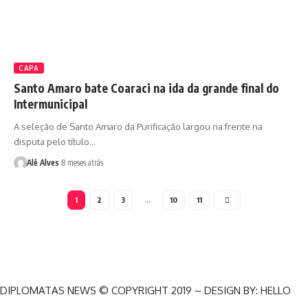
CAPA
Santo Amaro bate Coaraci na ida da grande final do
Intermunicipal
A seleção de Santo Amaro da Purificação largou na frente na
disputa pelo título…
Alê Alves
8 meses atrás
1
2
3
…
10
11
DIPLOMATAS NEWS © COPYRIGHT 2019 – DESIGN BY: HELLO