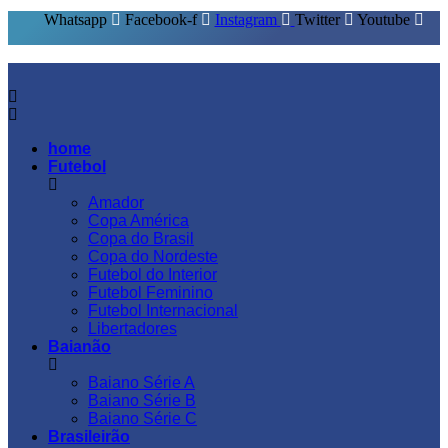
Whatsapp
Facebook-f
Instagram
Twitter
Youtube
home
Futebol
Amador
Copa América
Copa do Brasil
Copa do Nordeste
Futebol do Interior
Futebol Feminino
Futebol Internacional
Libertadores
Baianão
Baiano Série A
Baiano Série B
Baiano Série C
Brasileirão