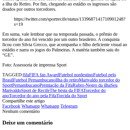
a ilha do Retiro. Por fim, chegando ao estádio os ingressos são
doados por outros torcedores.
https://twitter.com/sportrecife/status/1339687141710901248?
s=19
Em suma, vale lembrar que na temporada passada, o prêmio de
torcedor do ano foi vencido por um outro brasileiro. A conquista
ficou com Silvia Grecco, que acompanha o filho deficiente visual ao
estádio e narra os jogos do Palmeiras. A matéria também saiu do
“GE”.
Foto: Assessoria de imprensa Sport
TAGGED:
fifa
FIFA fan Award
Futebol nordestino
Futebol pelo
Brasil
Futebol Pernambucano
Ilha do retiro
Marivaldo torcedor do
Sport
Pernambucano
Premiação da Fifa
Rubro-Negro da ilha
Seu
Marivaldo
Sport de Recife
The besta da FIFA
Torcedor do
ano
Torcedor do ano pela Fifa
Torcida do Sport
Compartilhe este artigo
Facebook
Whatsapp
Whatsapp
Telegram
Nenhum comentário
Deixe um comentário