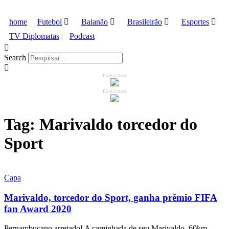
home
Futebol
Baianão
Brasileirão
Esportes
TV Diplomatas
Podcast
Search
Publicidade
Publicidade
Tag:
Marivaldo torcedor do
Sport
Capa
Marivaldo, torcedor do Sport, ganha prêmio FIFA
fan Award 2020
Pernambucano arretado! A caminhada de seu Marivaldo, 60km,