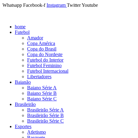
Whatsapp
Facebook-f
Instagram
Twitter
Youtube
home
Futebol
Amador
Copa América
Copa do Brasil
Copa do Nordeste
Futebol do Interior
Futebol Feminino
Futebol Internacional
Libertadores
Baianão
Baiano Série A
Baiano Série B
Baiano Série C
Brasileirão
Brasileirão Série A
Brasileirão Série B
Brasileirão Série C
Esportes
Atletismo
Basquete