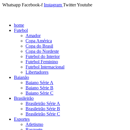
Whatsapp
Facebook-f
Instagram
Twitter
Youtube
home
Futebol
Amador
Copa América
Copa do Brasil
Copa do Nordeste
Futebol do Interior
Futebol Feminino
Futebol Internacional
Libertadores
Baianão
Baiano Série A
Baiano Série B
Baiano Série C
Brasileirão
Brasileirão Série A
Brasileirão Série B
Brasileirão Série C
Esportes
Atletismo
Basquete