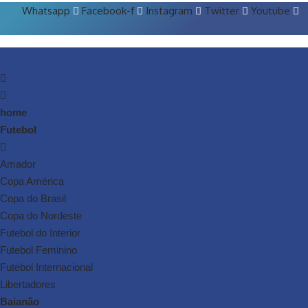
Whatsapp
Facebook-f
Instagram
Twitter
Youtube
home
Futebol
Amador
Copa América
Copa do Brasil
Copa do Nordeste
Futebol do Interior
Futebol Feminino
Futebol Internacional
Libertadores
Baianão