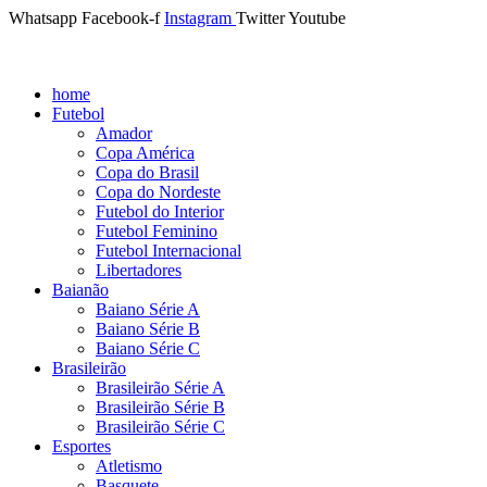
Whatsapp
Facebook-f
Instagram
Twitter
Youtube
home
Futebol
Amador
Copa América
Copa do Brasil
Copa do Nordeste
Futebol do Interior
Futebol Feminino
Futebol Internacional
Libertadores
Baianão
Baiano Série A
Baiano Série B
Baiano Série C
Brasileirão
Brasileirão Série A
Brasileirão Série B
Brasileirão Série C
Esportes
Atletismo
Basquete