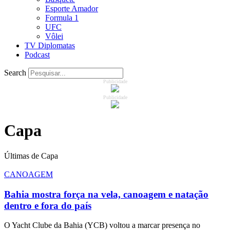
Esporte Amador
Formula 1
UFC
Vôlei
TV Diplomatas
Podcast
Search
Publicidade
Publicidade
Capa
Últimas de Capa
CANOAGEM
Bahia mostra força na vela, canoagem e natação
dentro e fora do país
O Yacht Clube da Bahia (YCB) voltou a marcar presença no