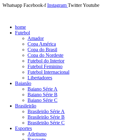
Whatsapp
Facebook-f
Instagram
Twitter
Youtube
home
Futebol
Amador
Copa América
Copa do Brasil
Copa do Nordeste
Futebol do Interior
Futebol Feminino
Futebol Internacional
Libertadores
Baianão
Baiano Série A
Baiano Série B
Baiano Série C
Brasileirão
Brasileirão Série A
Brasileirão Série B
Brasileirão Série C
Esportes
Atletismo
Basquete