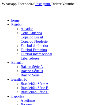
Whatsapp
Facebook-f
Instagram
Twitter
Youtube
home
Futebol
Amador
Copa América
Copa do Brasil
Copa do Nordeste
Futebol do Interior
Futebol Feminino
Futebol Internacional
Libertadores
Baianão
Baiano Série A
Baiano Série B
Baiano Série C
Brasileirão
Brasileirão Série A
Brasileirão Série B
Brasileirão Série C
Esportes
Atletismo
Basquete