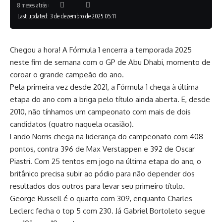
8 meses atrás
Last updated: 3 de dezembro de 2025 05:11
Chegou a hora! A Fórmula 1 encerra a temporada 2025
neste fim de semana com o GP de Abu Dhabi, momento de
coroar o grande campeão do ano.
Pela primeira vez desde 2021, a Fórmula 1 chega à última
etapa do ano com a briga pelo título ainda aberta. E, desde
2010, não tínhamos um campeonato com mais de dois
candidatos (quatro naquela ocasião).
Lando Norris chega na liderança do campeonato com 408
pontos, contra 396 de Max Verstappen e 392 de Oscar
Piastri. Com 25 tentos em jogo na última etapa do ano, o
britânico precisa subir ao pódio para não depender dos
resultados dos outros para levar seu primeiro título.
George Russell é o quarto com 309, enquanto Charles
Leclerc fecha o top 5 com 230. Já Gabriel Bortoleto segue