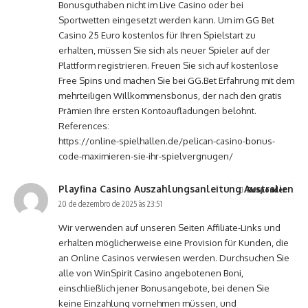
Bonusguthaben nicht im Live Casino oder bei
Sportwetten eingesetzt werden kann. Um im GG Bet
Casino 25 Euro kostenlos für Ihren Spielstart zu
erhalten, müssen Sie sich als neuer Spieler auf der
Plattform registrieren. Freuen Sie sich auf kostenlose
Free Spins und machen Sie bei GG.Bet Erfahrung mit dem
mehrteiligen Willkommensbonus, der nach den gratis
Prämien Ihre ersten Kontoaufladungen belohnt.
References:
https://online-spielhallen.de/pelican-casino-bonus-
code-maximieren-sie-ihr-spielvergnugen/
Playfina Casino Auszahlungsanleitung Australien
Responder
20 de dezembro de 2025 às 23:51
Wir verwenden auf unseren Seiten Affiliate-Links und
erhalten möglicherweise eine Provision für Kunden, die
an Online Casinos verwiesen werden. Durchsuchen Sie
alle von WinSpirit Casino angebotenen Boni,
einschließlich jener Bonusangebote, bei denen Sie
keine Einzahlung vornehmen müssen, und