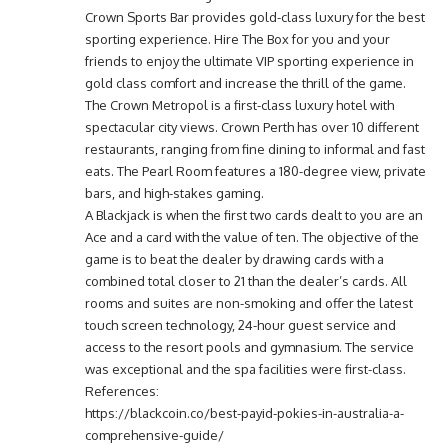
Crown Sports Bar provides gold-class luxury for the best
sporting experience. Hire The Box for you and your
friends to enjoy the ultimate VIP sporting experience in
gold class comfort and increase the thrill of the game.
The Crown Metropol is a first-class luxury hotel with
spectacular city views. Crown Perth has over 10 different
restaurants, ranging from fine dining to informal and fast
eats. The Pearl Room features a 180-degree view, private
bars, and high-stakes gaming.
A Blackjack is when the first two cards dealt to you are an
Ace and a card with the value of ten. The objective of the
game is to beat the dealer by drawing cards with a
combined total closer to 21 than the dealer’s cards. All
rooms and suites are non-smoking and offer the latest
touch screen technology, 24-hour guest service and
access to the resort pools and gymnasium. The service
was exceptional and the spa facilities were first-class.
References:
https://blackcoin.co/best-payid-pokies-in-australia-a-
comprehensive-guide/