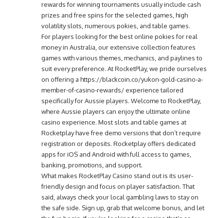
rewards for winning tournaments usually include cash
prizes and free spins for the selected games, high
volatility slots, numerous pokies, and table games.
For players looking for the best online pokies for real
money in Australia, our extensive collection features
games with various themes, mechanics, and paylines to
suit every preference. At RocketPlay, we pride ourselves
on offering a
https://blackcoin.co/yukon-gold-casino-a-
member-of-casino-rewards/
experience tailored
specifically for Aussie players. Welcome to RocketPlay,
where Aussie players can enjoy the ultimate online
casino experience. Most slots and table games at
Rocketplay have free demo versions that don’t require
registration or deposits. Rocketplay offers dedicated
apps for iOS and Android with full access to games,
banking, promotions, and support.
What makes RocketPlay Casino stand out is its user-
friendly design and focus on player satisfaction. That
said, always check your local gambling laws to stay on
the safe side. Sign up, grab that welcome bonus, and let