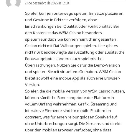
21 de dezembro de 2025 às 12:58
Spieler können unterwegs spielen, Einsätze platzieren
und Gewinne in Echtzeit verfolgen, ohne
Einschränkungen bei Qualität oder Funktionalität. Bei
den Kosten ist das WSM Casino besonders
spielerfreundlich. Sie können nämlich im gesamten
Casino nicht mit Fiat-Währungen spielen. Hier gibt es
nicht nur beschleunigte Barauszahlung oder zusätzliche
Bonusangebote, sondern auch spielerische
Überraschungen. Nutzen Sie dafür die Demo-Version
und spielen Sie mit virtuellem Guthaben. WSM Casino
bietet sowohl eine mobile App als auch eine Browser-
Version.
Spieler, die die mobile Version von WSM Casino nutzen,
können sämtliche Bonusangebote der Plattform in
vollem Umfang wahrnehmen. Grafik, Streaming und
interaktive Elemente sind für mobile Plattformen
optimiert, was für einen reibungslosen Spielverlauf
ohne Unterbrechungen sorgt. Die Streams sind direkt
über den mobilen Browser verfügbar, ohne dass