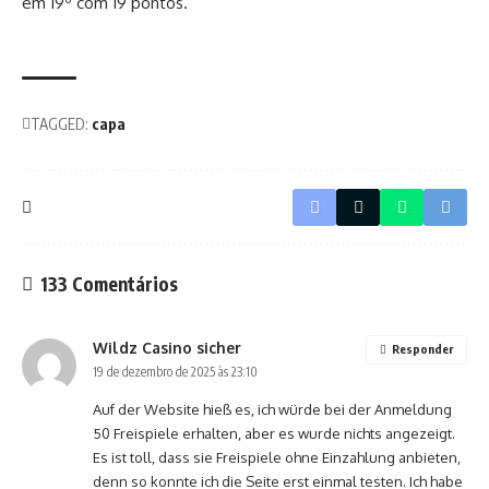
em 19º com 19 pontos.
TAGGED:
capa
133 Comentários
Wildz Casino sicher
Responder
19 de dezembro de 2025 às 23:10
Auf der Website hieß es, ich würde bei der Anmeldung
50 Freispiele erhalten, aber es wurde nichts angezeigt.
Es ist toll, dass sie Freispiele ohne Einzahlung anbieten,
denn so konnte ich die Seite erst einmal testen. Ich habe