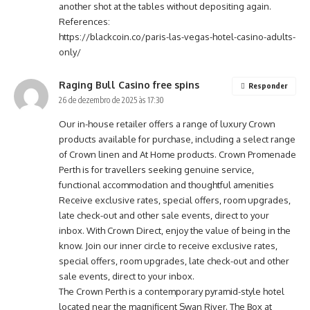
another shot at the tables without depositing again.
References:
https://blackcoin.co/paris-las-vegas-hotel-casino-adults-
only/
Raging Bull Casino free spins
Responder
26 de dezembro de 2025 às 17:30
Our in-house retailer offers a range of luxury Crown
products available for purchase, including a select range
of Crown linen and At Home products. Crown Promenade
Perth is for travellers seeking genuine service,
functional accommodation and thoughtful amenities
Receive exclusive rates, special offers, room upgrades,
late check-out and other sale events, direct to your
inbox. With Crown Direct, enjoy the value of being in the
know. Join our inner circle to receive exclusive rates,
special offers, room upgrades, late check-out and other
sale events, direct to your inbox.
The Crown Perth is a contemporary pyramid-style hotel
located near the magnificent Swan River. The Box at