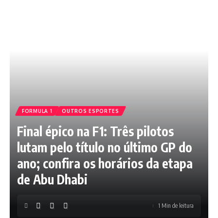
FORMULA 1
OUTROS ESPORTES
Final épico na F1: Três pilotos
lutam pelo título no último GP do
ano; confira os horários da etapa
de Abu Dhabi
1 Min de leitura