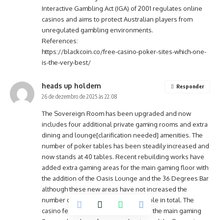
Interactive Gambling Act (IGA) of 2001 regulates online
casinos and aims to protect Australian players from
unregulated gambling environments.
References:
https://blackcoin.co/free-casino-poker-sites-which-one-
is-the-very-best/
heads up holdem
Responder
26 de dezembro de 2025 às 22:08
The Sovereign Room has been upgraded and now
includes four additional private gaming rooms and extra
dining and lounge[clarification needed] amenities. The
number of poker tables has been steadily increased and
now stands at 40 tables. Recent rebuilding works have
added extra gaming areas for the main gaming floor with
the addition of the Oasis Lounge and the 36 Degrees Bar
although these new areas have not increased the
number of tables or machines available in total. The
casino features two gaming floors — the main gaming