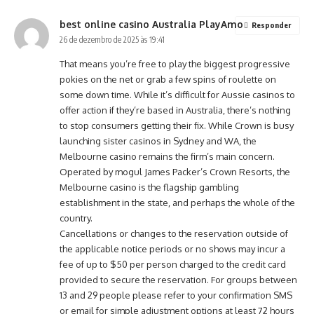
best online casino Australia PlayAmo
Responder
26 de dezembro de 2025 às 19:41
That means you’re free to play the biggest progressive
pokies on the net or grab a few spins of roulette on
some down time. While it’s difficult for Aussie casinos to
offer action if they’re based in Australia, there’s nothing
to stop consumers getting their fix. While Crown is busy
launching sister casinos in Sydney and WA, the
Melbourne casino remains the firm’s main concern.
Operated by mogul James Packer’s Crown Resorts, the
Melbourne casino is the flagship gambling
establishment in the state, and perhaps the whole of the
country.
Cancellations or changes to the reservation outside of
the applicable notice periods or no shows may incur a
fee of up to $50 per person charged to the credit card
provided to secure the reservation. For groups between
13 and 29 people please refer to your confirmation SMS
or email for simple adjustment options at least 72 hours