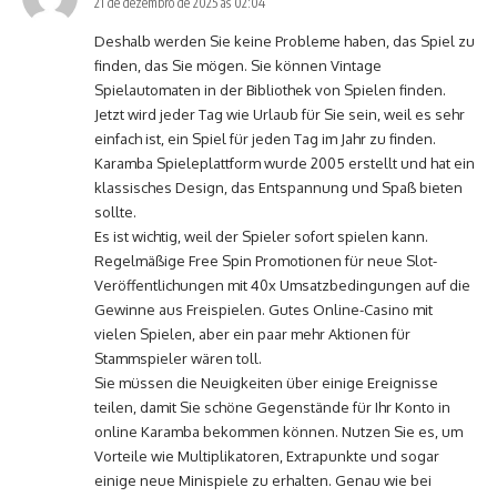
21 de dezembro de 2025 às 02:04
Deshalb werden Sie keine Probleme haben, das Spiel zu
finden, das Sie mögen. Sie können Vintage
Spielautomaten in der Bibliothek von Spielen finden.
Jetzt wird jeder Tag wie Urlaub für Sie sein, weil es sehr
einfach ist, ein Spiel für jeden Tag im Jahr zu finden.
Karamba Spieleplattform wurde 2005 erstellt und hat ein
klassisches Design, das Entspannung und Spaß bieten
sollte.
Es ist wichtig, weil der Spieler sofort spielen kann.
Regelmäßige Free Spin Promotionen für neue Slot-
Veröffentlichungen mit 40x Umsatzbedingungen auf die
Gewinne aus Freispielen. Gutes Online-Casino mit
vielen Spielen, aber ein paar mehr Aktionen für
Stammspieler wären toll.
Sie müssen die Neuigkeiten über einige Ereignisse
teilen, damit Sie schöne Gegenstände für Ihr Konto in
online Karamba bekommen können. Nutzen Sie es, um
Vorteile wie Multiplikatoren, Extrapunkte und sogar
einige neue Minispiele zu erhalten. Genau wie bei