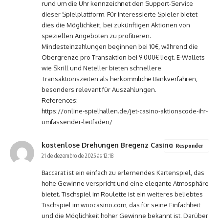
rund um die Uhr kennzeichnet den Support-Service
dieser Spielplattform. Für interessierte Spieler bietet
dies die Möglichkeit, bei zukünftigen Aktionen von
speziellen Angeboten zu profitieren.
Mindesteinzahlungen beginnen bei 10€, während die
Obergrenze pro Transaktion bei 9.000€ liegt. E-Wallets
wie Skrill und Neteller bieten schnellere
Transaktionszeiten als herkömmliche Bankverfahren,
besonders relevant für Auszahlungen.
References:
https://online-spielhallen.de/jet-casino-aktionscode-ihr-
umfassender-leitfaden/
kostenlose Drehungen Bregenz Casino
Responder
21 de dezembro de 2025 às 12:18
Baccarat ist ein einfach zu erlernendes Kartenspiel, das
hohe Gewinne verspricht und eine elegante Atmosphäre
bietet. Tischspiel im Roulette ist ein weiteres beliebtes
Tischspiel im woocasino.com, das für seine Einfachheit
und die Möglichkeit hoher Gewinne bekannt ist. Darüber