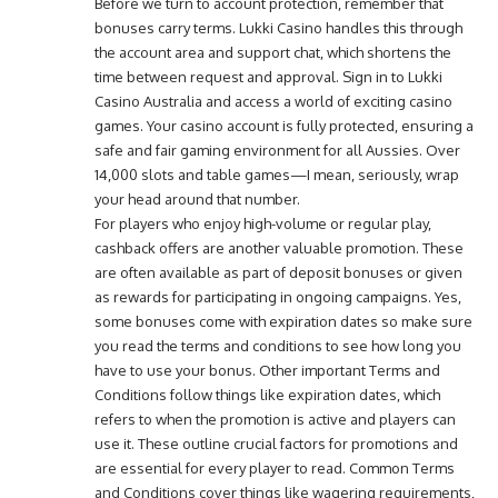
Before we turn to account protection, remember that
bonuses carry terms. Lukki Casino handles this through
the account area and support chat, which shortens the
time between request and approval. Sign in to Lukki
Casino Australia and access a world of exciting casino
games. Your casino account is fully protected, ensuring a
safe and fair gaming environment for all Aussies. Over
14,000 slots and table games—I mean, seriously, wrap
your head around that number.
For players who enjoy high-volume or regular play,
cashback offers are another valuable promotion. These
are often available as part of deposit bonuses or given
as rewards for participating in ongoing campaigns. Yes,
some bonuses come with expiration dates so make sure
you read the terms and conditions to see how long you
have to use your bonus. Other important Terms and
Conditions follow things like expiration dates, which
refers to when the promotion is active and players can
use it. These outline crucial factors for promotions and
are essential for every player to read. Common Terms
and Conditions cover things like wagering requirements,