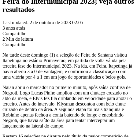
Feira do Intermunicipal 2023; veja outros
resultados
Last updated: 2 de outubro de 2023 02:05
3 anos atrás
Compartilhe
2 Min de leitura
Compartilhe
Na tarde deste domingo (1) a seleção de Feira de Santana visitou
Itapetinga no estádio Primaverão, em partida de volta válida pela
terceira fase do Intermunicipal 2023. Na ida, em Feira, Itapetinga já
havia aberto 3 a 0 de vantagem, e confirmou a classificação com
uma vitória por 4 a 1 em um jogo de oportunidades e belos gols.
Naian abriu o marcador no primeiro minuto, após saída confusa de
Negroti. Logo Lucas Pinho ampliou com um chutaço cruzado no
aldo da meta, e Elvis fez fila driblando em velocidade para anotar o
terceiro. Antes do intervalo, Klysman descontou com belo chute
cruzado de dentro da área. A segunda etapa foi mais tranquila e
Robinho apenas fechou a conta batendo de longe e encobrindo
Negroti, que havia saído da área para tentar interceptar um
lançamento na lateral do campo.
Restam 16 seleções na disputa pelo título da maior competição de