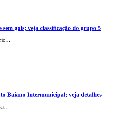
 sem gols; veja classificação do grupo 5
ício…
o Baiano Intermunicipal; veja detalhes
Liga…