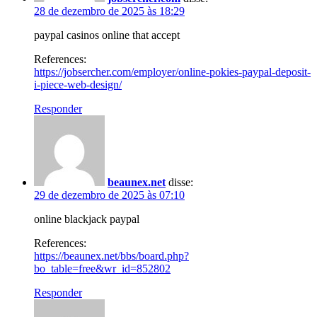
28 de dezembro de 2025 às 18:29
paypal casinos online that accept
References:
https://jobsercher.com/employer/online-pokies-paypal-deposit-
i-piece-web-design/
Responder
beaunex.net
disse:
29 de dezembro de 2025 às 07:10
online blackjack paypal
References:
https://beaunex.net/bbs/board.php?
bo_table=free&wr_id=852802
Responder