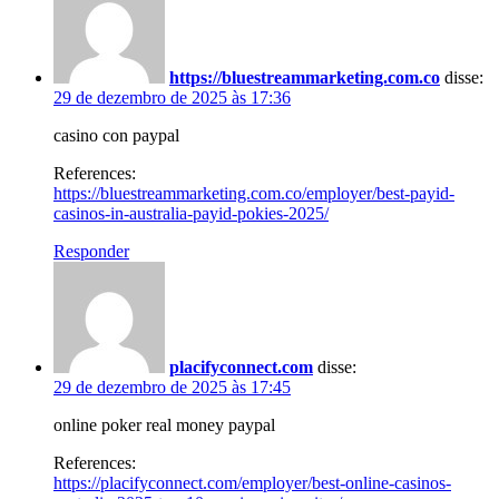
https://bluestreammarketing.com.co
disse:
29 de dezembro de 2025 às 17:36
casino con paypal
References:
https://bluestreammarketing.com.co/employer/best-payid-
casinos-in-australia-payid-pokies-2025/
Responder
placifyconnect.com
disse:
29 de dezembro de 2025 às 17:45
online poker real money paypal
References:
https://placifyconnect.com/employer/best-online-casinos-