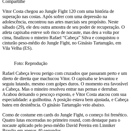
Compartilhe
Vitor Costa chegou ao Jungle Fight 120 com uma história de
superação nas costas. Após sofrer com uma depressão na
adolescência, encontrou nas artes marciais seu propósito. Neste
sábado (29), ele deu outra amostra de seu poder de recuperação. O
atleta capixaba esteve sob risco de nocaute, mas deu a volta por
cima, finalizou o mineiro Rafael “Cabeça” Silva e conquistou o
cinturão peso-médio do Jungle Fight, no Ginásio Tartarugão, em
Vila Velha (ES).
Foto: Reprodução
Rafael Cabeça levou perigo com cruzados que passaram perto e um
direto de direita que machucou Vitor. O capixaba se levantou e
seguiu lutando, mesmo com golpes duros. O momento era favorável
a Cabeça. Mas o mineiro resolveu entrar nas pernas e derrubar.
Acabou deixando o pescoço exposto, e Vitor Costa atacou com sua
especialidade: a guilhotina. A posição estava bem ajustada, e Cabeça
bateu em desistência. O ginásio Tartarugão veio abaixo.
Como de costume em cards do Jungle Fight, o começo foi frenético.
Quatro lutas encerradas no primeiro round, com destaque para o
nocaute aplicado pelo peso-médio David Pereira em Linniker
Braulio em apenas 40 segundos.