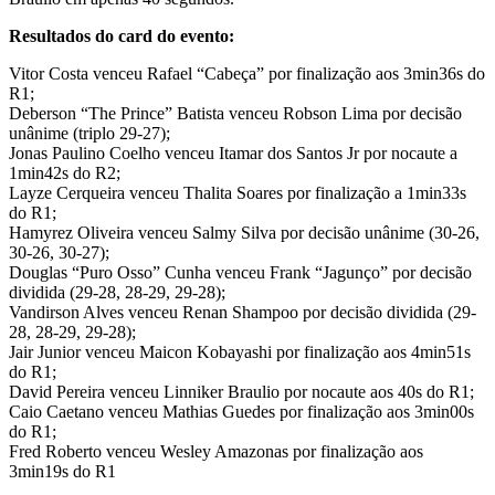
Resultados do card do evento:
Vitor Costa venceu Rafael “Cabeça” por finalização aos 3min36s do
R1;
Deberson “The Prince” Batista venceu Robson Lima por decisão
unânime (triplo 29-27);
Jonas Paulino Coelho venceu Itamar dos Santos Jr por nocaute a
1min42s do R2;
Layze Cerqueira venceu Thalita Soares por finalização a 1min33s
do R1;
Hamyrez Oliveira venceu Salmy Silva por decisão unânime (30-26,
30-26, 30-27);
Douglas “Puro Osso” Cunha venceu Frank “Jagunço” por decisão
dividida (29-28, 28-29, 29-28);
Vandirson Alves venceu Renan Shampoo por decisão dividida (29-
28, 28-29, 29-28);
Jair Junior venceu Maicon Kobayashi por finalização aos 4min51s
do R1;
David Pereira venceu Linniker Braulio por nocaute aos 40s do R1;
Caio Caetano venceu Mathias Guedes por finalização aos 3min00s
do R1;
Fred Roberto venceu Wesley Amazonas por finalização aos
3min19s do R1