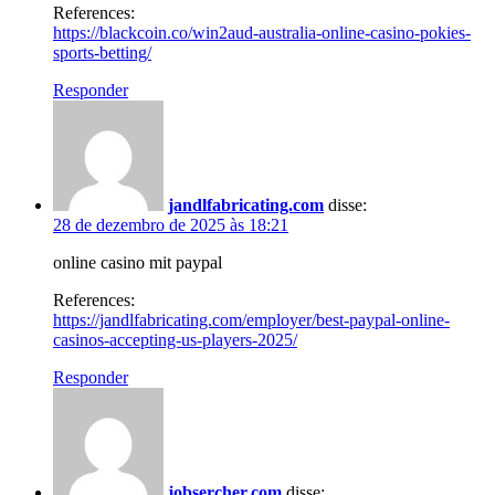
References:
https://blackcoin.co/win2aud-australia-online-casino-pokies-
sports-betting/
Responder
jandlfabricating.com
disse:
28 de dezembro de 2025 às 18:21
online casino mit paypal
References:
https://jandlfabricating.com/employer/best-paypal-online-
casinos-accepting-us-players-2025/
Responder
jobsercher.com
disse: