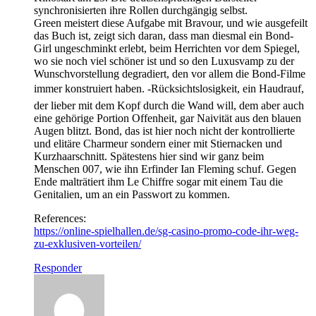
synchronisierten ihre Rollen durchgängig selbst.
Green meistert diese Aufgabe mit Bravour, und wie ausgefeilt
das Buch ist, zeigt sich daran, dass man diesmal ein Bond-
Girl ungeschminkt erlebt, beim Herrichten vor dem Spiegel,
wo sie noch viel schöner ist und so den Luxusvamp zu der
Wunschvorstellung degradiert, den vor allem die Bond-Filme
immer konstruiert haben. -Rücksichtslosigkeit, ein Haudrauf,
der lieber mit dem Kopf durch die Wand will, dem aber auch
eine gehörige Portion Offenheit, gar Naivität aus den blauen
Augen blitzt. Bond, das ist hier noch nicht der kontrollierte
und elitäre Charmeur sondern einer mit Stiernacken und
Kurzhaarschnitt. Spätestens hier sind wir ganz beim
Menschen 007, wie ihn Erfinder Ian Fleming schuf. Gegen
Ende malträtiert ihm Le Chiffre sogar mit einem Tau die
Genitalien, um an ein Passwort zu kommen.
References:
https://online-spielhallen.de/sg-casino-promo-code-ihr-weg-
zu-exklusiven-vorteilen/
Responder