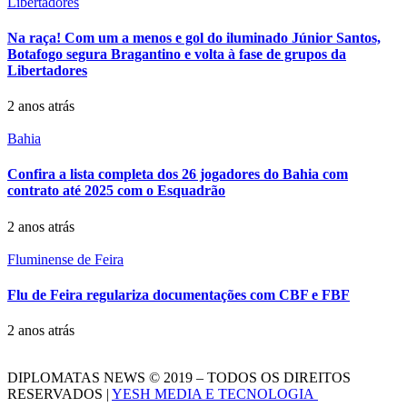
Libertadores
Na raça! Com um a menos e gol do iluminado Júnior Santos,
Botafogo segura Bragantino e volta à fase de grupos da
Libertadores
2 anos atrás
Bahia
Confira a lista completa dos 26 jogadores do Bahia com
contrato até 2025 com o Esquadrão
2 anos atrás
Fluminense de Feira
Flu de Feira regulariza documentações com CBF e FBF
2 anos atrás
DIPLOMATAS NEWS © 2019 – TODOS OS DIREITOS
RESERVADOS |
YESH MEDIA E TECNOLOGIA