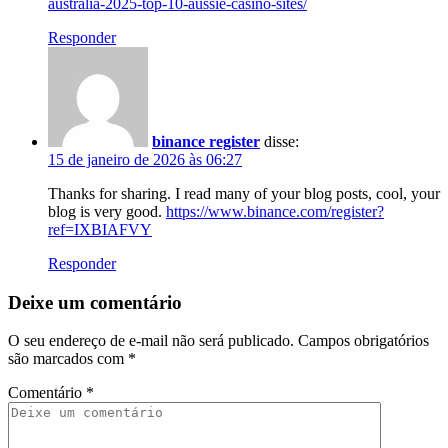
australia-2025-top-10-aussie-casino-sites/
Responder
binance register
disse:
15 de janeiro de 2026 às 06:27
Thanks for sharing. I read many of your blog posts, cool, your
blog is very good.
https://www.binance.com/register?
ref=IXBIAFVY
Responder
Deixe um comentário
O seu endereço de e-mail não será publicado.
Campos obrigatórios
são marcados com
*
Comentário
*