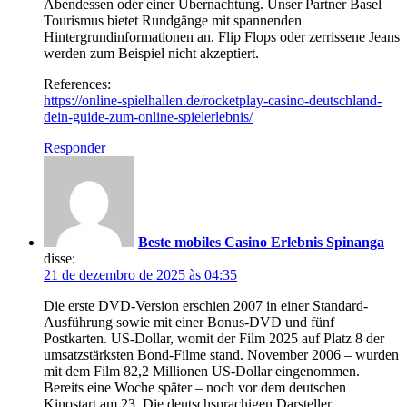
Abendessen oder einer Übernachtung. Unser Partner Basel
Tourismus bietet Rundgänge mit spannenden
Hintergrundinformationen an. Flip Flops oder zerrissene Jeans
werden zum Beispiel nicht akzeptiert.
References:
https://online-spielhallen.de/rocketplay-casino-deutschland-
dein-guide-zum-online-spielerlebnis/
Responder
Beste mobiles Casino Erlebnis Spinanga
disse:
21 de dezembro de 2025 às 04:35
Die erste DVD-Version erschien 2007 in einer Standard-
Ausführung sowie mit einer Bonus-DVD und fünf
Postkarten. US-Dollar, womit der Film 2025 auf Platz 8 der
umsatzstärksten Bond-Filme stand. November 2006 – wurden
mit dem Film 82,2 Millionen US-Dollar eingenommen.
Bereits eine Woche später – noch vor dem deutschen
Kinostart am 23. Die deutschsprachigen Darsteller