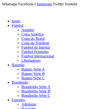
Whatsapp
Facebook-f
Instagram
Twitter
Youtube
home
Futebol
Amador
Copa América
Copa do Brasil
Copa do Nordeste
Futebol do Interior
Futebol Feminino
Futebol Internacional
Libertadores
Baianão
Baiano Série A
Baiano Série B
Baiano Série C
Brasileirão
Brasileirão Série A
Brasileirão Série B
Brasileirão Série C
Esportes
Atletismo
Basquete