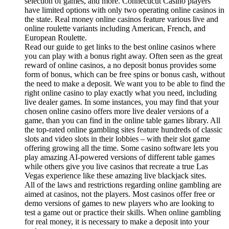
selection of games, and more. Connecticut Casino players
have limited options with only two operating online casinos in
the state. Real money online casinos feature various live and
online roulette variants including American, French, and
European Roulette.
Read our guide to get links to the best online casinos where
you can play with a bonus right away. Often seen as the great
reward of online casinos, a no deposit bonus provides some
form of bonus, which can be free spins or bonus cash, without
the need to make a deposit. We want you to be able to find the
right online casino to play exactly what you need, including
live dealer games. In some instances, you may find that your
chosen online casino offers more live dealer versions of a
game, than you can find in the online table games library. All
the top-rated online gambling sites feature hundreds of classic
slots and video slots in their lobbies – with their slot game
offering growing all the time. Some casino software lets you
play amazing AI-powered versions of different table games
while others give you live casinos that recreate a true Las
Vegas experience like these amazing live blackjack sites.
All of the laws and restrictions regarding online gambling are
aimed at casinos, not the players. Most casinos offer free or
demo versions of games to new players who are looking to
test a game out or practice their skills. When online gambling
for real money, it is necessary to make a deposit into your