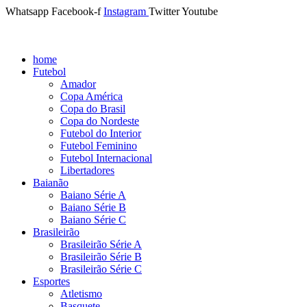
Whatsapp
Facebook-f
Instagram
Twitter
Youtube
home
Futebol
Amador
Copa América
Copa do Brasil
Copa do Nordeste
Futebol do Interior
Futebol Feminino
Futebol Internacional
Libertadores
Baianão
Baiano Série A
Baiano Série B
Baiano Série C
Brasileirão
Brasileirão Série A
Brasileirão Série B
Brasileirão Série C
Esportes
Atletismo
Basquete