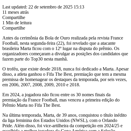
Last updated: 22 de setembro de 2025 15:13
11 meses atrás
Compartilhe
1 Min de leitura
Compartilhe
Antes da cerimônia da Bola de Ouro realizada pela revista France
Football, nesta segunda-feira (22), foi revelado que a atacante
brasileira Marta ficou com o 12º lugar na disputa do prêmio. Os
organizadores começaram a divulgar as posições dos candidatos que
fazem parte do Top30 nesta manhã.
O troféu, que existe desde 2018, nunca foi dedicado a Marta. Apesar
disso, a atleta ganhou o Fifa The Best, premiação que tem a mesma
premissa de homenagear os destaques da temporada, por seis vezes,
em 2006, 2007, 2008, 2009, 2010 e 2018.
Em 2024, a jogadora não ficou entre os 30 nomes finais da
premiação da France Football, mas venceu a primeira edição do
Prêmio Marta no Fifa The Best.
Na última temporada, Marta, de 39 anos, conquistou o título inédito
da liga feminina dos Estados Unidos (NWSL), com o Orlando
Pride. Além disso, foi vice-artilheira da competição em 2024/25 e
escolhida a melhor jogadora da Copa América com a Seleção