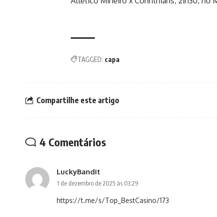
Atlético Mineiro x Corinthians, 21h30, no 
TAGGED:
capa
Compartilhe este artigo
4 Comentários
LuckyBandit
1 de dezembro de 2025 às 03:29
https://t.me/s/Top_BestCasino/173