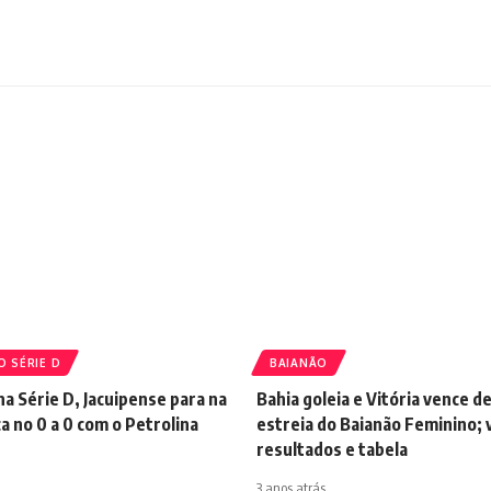
O SÉRIE D
BAIANÃO
na Série D, Jacuipense para na
Bahia goleia e Vitória vence de
ca no 0 a 0 com o Petrolina
estreia do Baianão Feminino; 
resultados e tabela
3 anos atrás