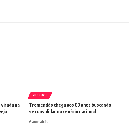
FUTEBOL
 virada na
Tremendão chega aos 83 anos buscando
veja
se consolidar no cenário nacional
6 anos atrás