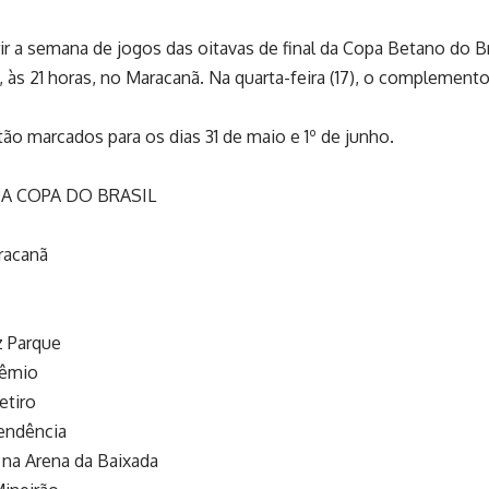
r a semana de jogos das oitavas de final da Copa Betano do Br
6), às 21 horas, no Maracanã. Na quarta-feira (17), o complemen
ão marcados para os dias 31 de maio e 1º de junho.
DA COPA DO BRASIL
racanã
z Parque
rêmio
etiro
pendência
 na Arena da Baixada