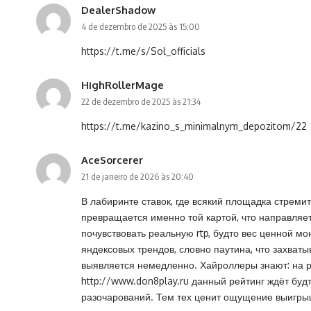
DealerShadow
4 de dezembro de 2025 às 15:00
https://t.me/s/Sol_officials
HighRollerMage
22 de dezembro de 2025 às 21:34
https://t.me/kazino_s_minimalnym_depozitom/22
AceSorcerer
21 de janeiro de 2026 às 20:40
В лабиринте ставок, где всякий площадка стреми
превращается именно той картой, что направляет
почувствовать реальную rtp, будто вес ценной мо
яндексовых трендов, словно паутина, что захват
выявляется немедленно. Хайроллеры знают: на р
http://www.don8play.ru
данный рейтинг ждёт будт
разочарований. Тем тех ценит ощущение выигрыша