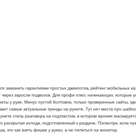
тся заманить гарантиями простых джекпотов, рейтинг мобильных ка
 через заросли подвохов. Для профи плюс начинающих, которые ус
неты у руке. Минус пустой болтовни, только проверенные сайты, гд
ывает самые актуальные тренды на рунете. Тут нет места про шабл
унете стиль разговора на подтекстом, в котором ирония маскирует
о раскрытая колода, подготовленный к раздаче. Посмотри, коли ну
, это как взять фишки у руках, а не пялиться на монитор.