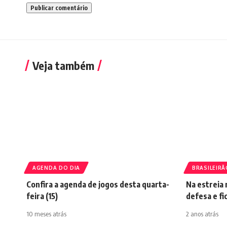
Veja também
AGENDA DO DIA
BRASILEIRÃ
Confira a agenda de jogos desta quarta-
Na estreia 
feira (15)
defesa e fi
10 meses atrás
2 anos atrás