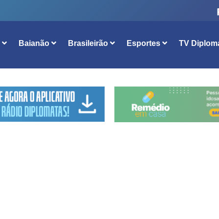
l
Baianão
Brasileirão
Esportes
TV Diplom