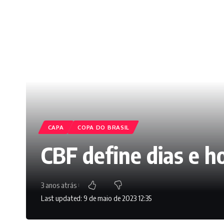
CAPA
COPA DO BRASIL
CBF define dias e ho
3 anos atrás
Last updated: 9 de maio de 2023 12:35