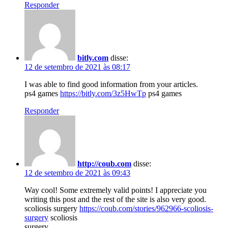
Responder
bitly.com
disse:
12 de setembro de 2021 às 08:17
I was able to find good information from your articles.
ps4 games
https://bitly.com/3z5HwTp
ps4 games
Responder
http://coub.com
disse:
12 de setembro de 2021 às 09:43
Way cool! Some extremely valid points! I appreciate you
writing this post and the rest of the site is also very good.
scoliosis surgery
https://coub.com/stories/962966-scoliosis-
surgery
scoliosis
surgery