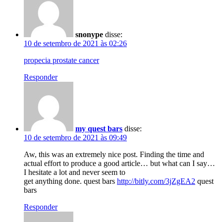
snonype
disse:
10 de setembro de 2021 às 02:26
propecia prostate cancer
Responder
my quest bars
disse:
10 de setembro de 2021 às 09:49
Aw, this was an extremely nice post. Finding the time and
actual effort to produce a good article… but what can I say…
I hesitate a lot and never seem to
get anything done. quest bars
http://bitly.com/3jZgEA2
quest
bars
Responder