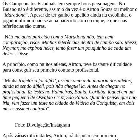
Os Campeonatos Estaduais tem sempre bons personagens. No
Baiano não é diferente, assim o da vez é o Airton Souza ou melhor o
“
Maradona
“. Apesar de ter ganho o apelido ainda na escolinha, o
jogador afirmou não se acha parecido com o craque, e que suas
referências são outras.
“Não
me acho parecido com o Maradona não, tem nem
comparação, risos. Minhas referências dentro de campo são: Messi,
Neymar, me expirou neles, tento fazer um pouquinho de cada um
deles
“. Disse
A princípio, como muitos atletas, Airton, teve bastante dificuldade
para conseguir seu primeiro contrato profissional.
“Minha
trajetória foi difícil, assim como a da maioria dos atletas,
ainda tá sendo difícil, pois não cheguei lá. Antes de chegar no
profissional, fiz testes no Palmeiras, Bahia, Coritiba, joguei em um
time pequeno de Osvaldo Cruz, São Paulo. Quando pensei que não
iria, vim fazer um teste na cidade de Vitória da Conquista, em dois
meses assinei contrato
“.
Foto: Divulgação/Instagram
Após várias dificuldades, Airton, irá disputar seu primeiro