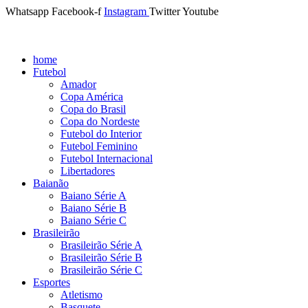
Whatsapp
Facebook-f
Instagram
Twitter
Youtube
home
Futebol
Amador
Copa América
Copa do Brasil
Copa do Nordeste
Futebol do Interior
Futebol Feminino
Futebol Internacional
Libertadores
Baianão
Baiano Série A
Baiano Série B
Baiano Série C
Brasileirão
Brasileirão Série A
Brasileirão Série B
Brasileirão Série C
Esportes
Atletismo
Basquete