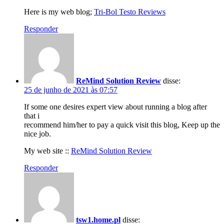
Here is my web blog;
Tri-Bol Testo Reviews
Responder
ReMind Solution Review
disse:
25 de junho de 2021 às 07:57
If some one desires expert view about running a blog after
that i
recommend him/her to pay a quick visit this blog, Keep up the
nice job.
My web site ::
ReMind Solution Review
Responder
tsw1.home.pl
disse: