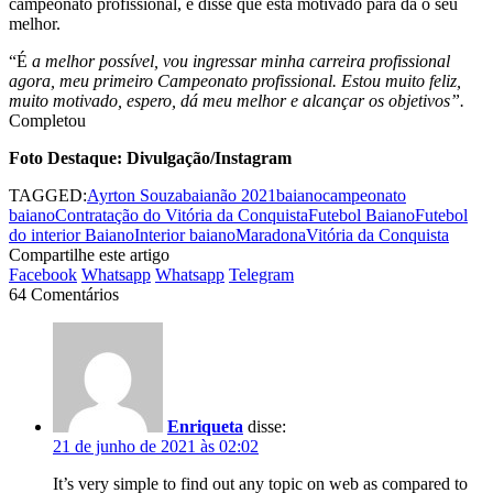
campeonato profissional, e disse que está motivado para dá o seu
melhor.
“É
a melhor possível, vou ingressar minha carreira profissional
agora, meu primeiro Campeonato profissional. Estou muito feliz,
muito motivado, espero, dá meu melhor e alcançar os objetivos”.
Completou
Foto Destaque: Divulgação/Instagram
TAGGED:
Ayrton Souza
baianão 2021
baiano
campeonato
baiano
Contratação do Vitória da Conquista
Futebol Baiano
Futebol
do interior Baiano
Interior baiano
Maradona
Vitória da Conquista
Compartilhe este artigo
Facebook
Whatsapp
Whatsapp
Telegram
64 Comentários
Enriqueta
disse:
21 de junho de 2021 às 02:02
It’s very simple to find out any topic on web as compared to