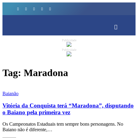
Publicidade
Publicidade
Tag:
Maradona
Baianão
Vitória da Conquista terá “Maradona”, disputando
o Baiano pela primeira vez
Os Campeonatos Estaduais tem sempre bons personagens. No
Baiano não é diferente,…