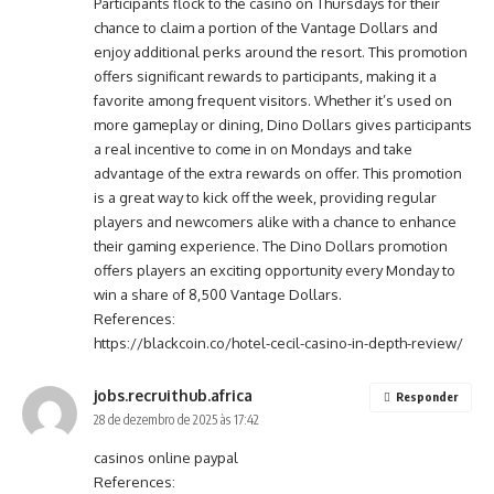
Participants flock to the casino on Thursdays for their
chance to claim a portion of the Vantage Dollars and
enjoy additional perks around the resort. This promotion
offers significant rewards to participants, making it a
favorite among frequent visitors. Whether it’s used on
more gameplay or dining, Dino Dollars gives participants
a real incentive to come in on Mondays and take
advantage of the extra rewards on offer. This promotion
is a great way to kick off the week, providing regular
players and newcomers alike with a chance to enhance
their gaming experience. The Dino Dollars promotion
offers players an exciting opportunity every Monday to
win a share of 8,500 Vantage Dollars.
References:
https://blackcoin.co/hotel-cecil-casino-in-depth-review/
jobs.recruithub.africa
Responder
28 de dezembro de 2025 às 17:42
casinos online paypal
References: