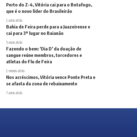
Perto do Z-4, Vitória cai para o Botafogo,
que é o novo líder do Brasileirão
2 anos atrás
Bahia de Feira perde para a Juazeirense e
cai para 3º lugar no Baianão
5 anos atrás
Fazendo o bem: ‘Dia D’ da doação de
sangue reúne membros, torcedores e
atletas do Flu de Feira
2 meses atrás
Nos acréscimos, Vitória vence Ponte Preta e
se afasta da zona de rebaixamento
7 anos atrás