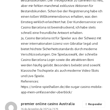
Bestandskunden. Die Treuepunkte zu sammeln ist nett,
aber mir fehlen manchmal exklusive Aktionen für
Bestandskunden. Schon bei der Registrierung habe ich
einen tollen Willkommensbonus erhalten, was den
Einstieg wirklich erleichtert hat. Der Kundenservice von
Casino Barcelona ist beeindruckend, ich habe stets
schnell eine freundliche Antwort erhalten.
Ja, Casino Barcelona ist für Spieler aus der Schweiz mit
einer internationalen Lizenz von Gibraltar legal und
bietet höchste Sicherheitsstandards durch moderne
Verschlüsselungen. Die Spielauswahl, der schnelle
Casino Barcelona Login sowie die attraktiven Boni
werden häufig gelobt. Besonders beliebt sind sowohl
klassische Tischspiele als auch moderne Video-Slots
und Live-Spiele.
References:
https://online-spielhallen.de/die-sugar-casino-mobile-
app-mein-umfassender-uberblick/
premier online casino Australia
Responder
26 de dezembro de 2025 às 23:29