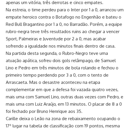
apenas um vitória, três derrotas e cinco empates.
Na estreia, o time perdeu para o Inter por 1 a 0, arrancou um
empate heroico contra o Botafogo no Engenhão e bateu o
Red Bull Bragantino por 1 a 0, no Barradão. Porém, a equipe
rubro-negra teve três resultados ruins ao chegar a vencer
Sport, Palmeiras e Juventude por 2 a 0, mas acabar
sofrendo a igualdade nos minutos finais dentro de casa.
Na partida desta segunda, o Rubro-Negro teve uma
atuação apática, sofreu dois gols relâmpago, de Samuel
Lino e Pedro em três minutos de bola rolando e fechou o
primeiro tempo perdendo por 3 a 0, com o tento de
Arrascaeta. Mas o desastre aconteceu na etapa
complementar em que a defesa foi vazada quatro vezes,
mais uma com Samuel Lino, outras duas vezes com Pedro, e
mais uma com Luiz Araújo, em 13 minutos. O placar de 8 a 0
foi fechado por Bruno Henrique aos 35.
Carille deixa o Leão na zona de rebaixamento ocupando o
17º lugar na tabela de classificação com 19 pontos, mesma