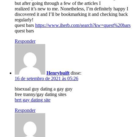
but after going through a few of the articles I
realized it’s new to me. Nonetheless, I’m definitely happy I
discovered it and I’ll be bookmarking it and checking back
regularly!
quest bars
https://www.iherb.com/search?kw=quest%20bars
quest bars
Responder
Henrybuift
disse:
16 de setembro de 2021 às 05:26
bisexual guy dating a gay guy
free tranny/gay dating sites
brrt gay dating site
Responder