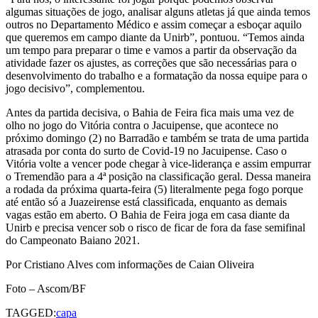
algumas situações de jogo, analisar alguns atletas já que ainda temos
outros no Departamento Médico e assim começar a esboçar aquilo
que queremos em campo diante da Unirb”, pontuou. “Temos ainda
um tempo para preparar o time e vamos a partir da observação da
atividade fazer os ajustes, as correções que são necessárias para o
desenvolvimento do trabalho e a formatação da nossa equipe para o
jogo decisivo”, complementou.
Antes da partida decisiva, o Bahia de Feira fica mais uma vez de
olho no jogo do Vitória contra o Jacuipense, que acontece no
próximo domingo (2) no Barradão e também se trata de uma partida
atrasada por conta do surto de Covid-19 no Jacuipense. Caso o
Vitória volte a vencer pode chegar à vice-liderança e assim empurrar
o Tremendão para a 4ª posição na classificação geral. Dessa maneira
a rodada da próxima quarta-feira (5) literalmente pega fogo porque
até então só a Juazeirense está classificada, enquanto as demais
vagas estão em aberto. O Bahia de Feira joga em casa diante da
Unirb e precisa vencer sob o risco de ficar de fora da fase semifinal
do Campeonato Baiano 2021.
Por Cristiano Alves com informações de Caian Oliveira
Foto – Ascom/BF
TAGGED:
capa