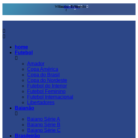
Whatsapp
Facebook-
Instagram
Twitter
Youtube
f
home
Futebol
Amador
Copa América
Copa do Brasil
Copa do Nordeste
Futebol do Interior
Futebol Feminino
Futebol Internacional
Libertadores
Baianão
Baiano Série A
Baiano Série B
Baiano Série C
Brasileirão