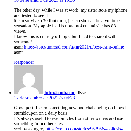
10 de setembro de 2021 às 10:50
The other day, while I was at work, my sister stole my iphone
and tested to see if
it can survive a 30 foot drop, just so she can be a youtube
sensation. My apple ipad is now broken and she has 83
views.
I know this is entirely off topic but I had to share it with
someone!
asmr
https://app.gumroad.com/asmr2021/p/best-asmr-online
asmr
Responder
http://coub.com
disse:
12 de setembro de 2021 às 04:23
Good post. I learn something new and challenging on blogs I
stumbleupon on a daily basis.
It’s always useful to read articles from other writers and use
something from other sites.
scoliosis surgery
https://coub.com/stories/962966-scoliosis-