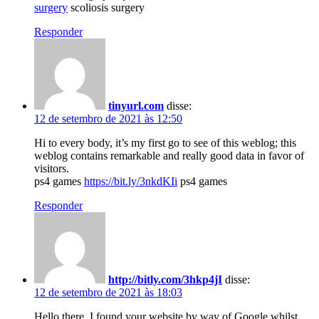
surgery
scoliosis surgery
Responder
tinyurl.com
disse:
12 de setembro de 2021 às 12:50
Hi to every body, it’s my first go to see of this weblog; this
weblog contains remarkable and really good data in favor of
visitors.
ps4 games
https://bit.ly/3nkdKIi
ps4 games
Responder
http://bitly.com/3hkp4jI
disse:
12 de setembro de 2021 às 18:03
Hello there, I found your website by way of Google whilst