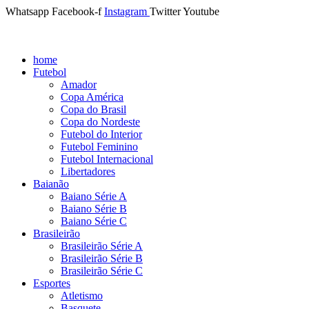
Whatsapp
Facebook-f
Instagram
Twitter
Youtube
home
Futebol
Amador
Copa América
Copa do Brasil
Copa do Nordeste
Futebol do Interior
Futebol Feminino
Futebol Internacional
Libertadores
Baianão
Baiano Série A
Baiano Série B
Baiano Série C
Brasileirão
Brasileirão Série A
Brasileirão Série B
Brasileirão Série C
Esportes
Atletismo
Basquete