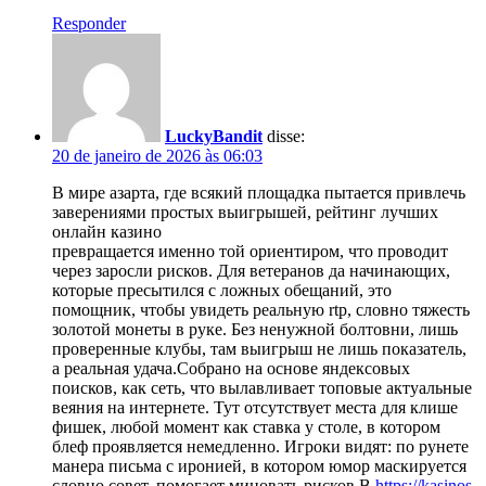
Responder
LuckyBandit
disse:
20 de janeiro de 2026 às 06:03
В мире азарта, где всякий площадка пытается привлечь
заверениями простых выигрышей, рейтинг лучших
онлайн казино
превращается именно той ориентиром, что проводит
через заросли рисков. Для ветеранов да начинающих,
которые пресытился с ложных обещаний, это
помощник, чтобы увидеть реальную rtp, словно тяжесть
золотой монеты в руке. Без ненужной болтовни, лишь
проверенные клубы, там выигрыш не лишь показатель,
а реальная удача.Собрано на основе яндексовых
поисков, как сеть, что вылавливает топовые актуальные
веяния на интернете. Тут отсутствует места для клише
фишек, любой момент как ставка у столе, в котором
блеф проявляется немедленно. Игроки видят: по рунете
манера письма с иронией, в котором юмор маскируется
словно совет, помогает миновать рисков.В
https://kasinos-