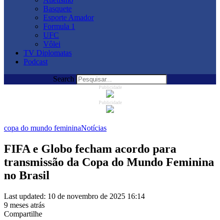
Basquete
Esporte Amador
Formula 1
UFC
Vôlei
TV Diplomatas
Podcast
Search
Publicidade
Publicidade
copa do mundo feminina
Notícias
FIFA e Globo fecham acordo para
transmissão da Copa do Mundo Feminina
no Brasil
Last updated: 10 de novembro de 2025 16:14
9 meses atrás
Compartilhe