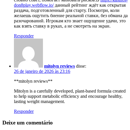
don8play.webflow.io/
данный рейтинг ждёт как открытая
раздача, подготовленный для старту. Посмотри, коли
желаешь ощутить биение реальной ставки, без обмана да
разочарований. Игрокам кто знает ощущение удачи, это
как взять ставку в руках, а не смотреть на экран.
Responder
mitolyn reviews
disse:
26 de janeiro de 2026 às 23:16
**mitolyn reviews**
Mitolyn is a carefully developed, plant-based formula created
to help support metabolic efficiency and encourage healthy,
lasting weight management.
Responder
Deixe um comentário