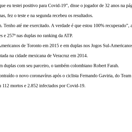
que eu testei positivo para Covid-19”, disse o jogador de 32 anos na pá
s, fez o teste e na segunda recebeu os resultados.
. Tenho até me exercitado. A verdade é que estou 100% recuperado”, 
es e 257ª nas duplas no ranking da ATP.
Americanos de Toronto em 2015 e em duplas nos Jogos Sul-Americano
utada na cidade mexicana de Veracruz em 2014.
m duplas com seu parceiro, o também colombiano Robert Farah.
contraído o novo coronavírus após o ciclista Fernando Gaviria, do Tea
u 112 mortos e 2.852 infectados por Covid-19.