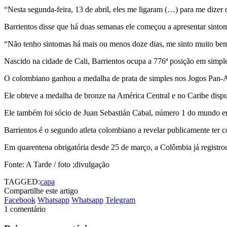
“Nesta segunda-feira, 13 de abril, eles me ligaram (…) para me dizer 
Barrientos disse que há duas semanas ele começou a apresentar sintoma
“Não tenho sintomas há mais ou menos doze dias, me sinto muito bem
Nascido na cidade de Cali, Barrientos ocupa a 776ª posição em simpl
O colombiano ganhou a medalha de prata de simples nos Jogos Pan-
Ele obteve a medalha de bronze na América Central e no Caribe disp
Ele também foi sócio de Juan Sebastián Cabal, número 1 do mundo e
Barrientos é o segundo atleta colombiano a revelar publicamente ter 
Em quarentena obrigatória desde 25 de março, a Colômbia já registro
Fonte: A Tarde / foto ;divulgação
TAGGED:
capa
Compartilhe este artigo
Facebook
Whatsapp
Whatsapp
Telegram
1 comentário