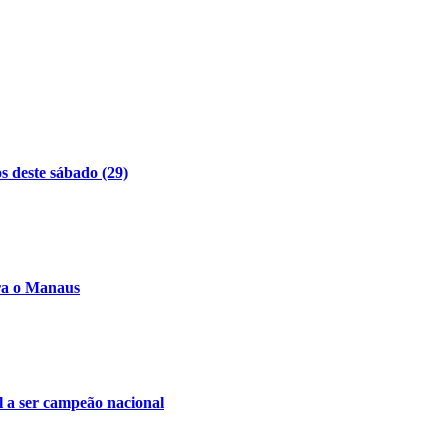
s deste sábado (29)
tra o Manaus
l a ser campeão nacional