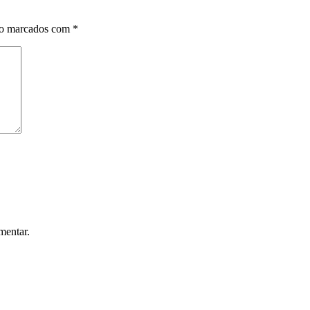
ão marcados com
*
mentar.