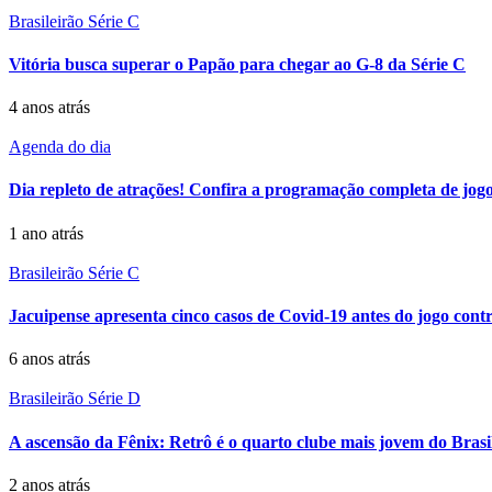
Brasileirão Série C
Vitória busca superar o Papão para chegar ao G-8 da Série C
4 anos atrás
Agenda do dia
Dia repleto de atrações! Confira a programação completa de jogo
1 ano atrás
Brasileirão Série C
Jacuipense apresenta cinco casos de Covid-19 antes do jogo con
6 anos atrás
Brasileirão Série D
A ascensão da Fênix: Retrô é o quarto clube mais jovem do Brasi
2 anos atrás