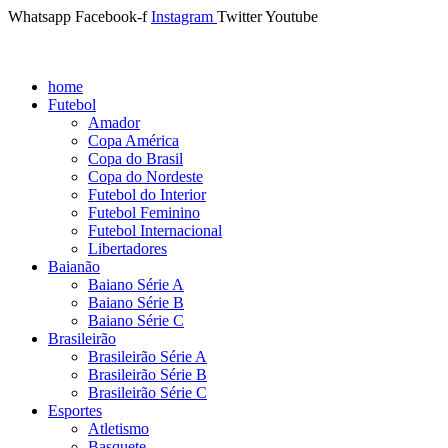
Whatsapp
Facebook-f
Instagram
Twitter
Youtube
home
Futebol
Amador
Copa América
Copa do Brasil
Copa do Nordeste
Futebol do Interior
Futebol Feminino
Futebol Internacional
Libertadores
Baianão
Baiano Série A
Baiano Série B
Baiano Série C
Brasileirão
Brasileirão Série A
Brasileirão Série B
Brasileirão Série C
Esportes
Atletismo
Basquete