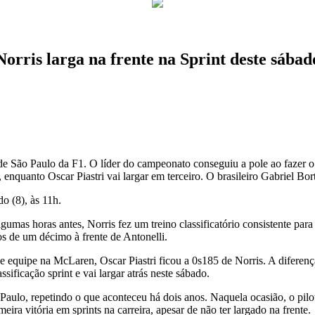
orris larga na frente na Sprint deste sábad
de São Paulo da F1. O líder do campeonato conseguiu a pole ao fazer o m
nquanto Oscar Piastri vai largar em terceiro. O brasileiro Gabriel Bort
o (8), às 11h.
gumas horas antes, Norris fez um treino classificatório consistente par
de um décimo à frente de Antonelli.
e equipe na McLaren, Oscar Piastri ficou a 0s185 de Norris. A diferenç
sificação sprint e vai largar atrás neste sábado.
o Paulo, repetindo o que aconteceu há dois anos. Naquela ocasião, o p
ira vitória em sprints na carreira, apesar de não ter largado na frente.