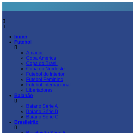
home
Futebol
Amador
Copa América
Copa do Brasil
Copa do Nordeste
Futebol do Interior
Futebol Feminino
Futebol Internacional
Libertadores
Baianão
Baiano Série A
Baiano Série B
Baiano Série C
Brasileirão
Brasileirão Série A