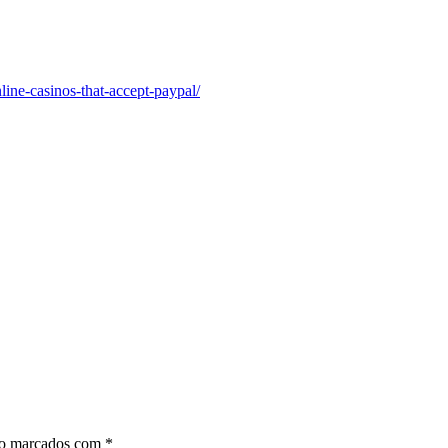
ine-casinos-that-accept-paypal/
ão marcados com
*