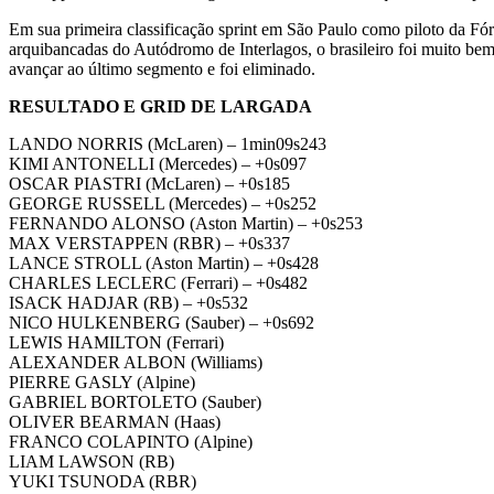
Em sua primeira classificação sprint em São Paulo como piloto da Fór
arquibancadas do Autódromo de Interlagos, o brasileiro foi muito b
avançar ao último segmento e foi eliminado.
RESULTADO E GRID DE LARGADA
LANDO NORRIS (McLaren) – 1min09s243
KIMI ANTONELLI (Mercedes) – +0s097
OSCAR PIASTRI (McLaren) – +0s185
GEORGE RUSSELL (Mercedes) – +0s252
FERNANDO ALONSO (Aston Martin) – +0s253
MAX VERSTAPPEN (RBR) – +0s337
LANCE STROLL (Aston Martin) – +0s428
CHARLES LECLERC (Ferrari) – +0s482
ISACK HADJAR (RB) – +0s532
NICO HULKENBERG (Sauber) – +0s692
LEWIS HAMILTON (Ferrari)
ALEXANDER ALBON (Williams)
PIERRE GASLY (Alpine)
GABRIEL BORTOLETO (Sauber)
OLIVER BEARMAN (Haas)
FRANCO COLAPINTO (Alpine)
LIAM LAWSON (RB)
YUKI TSUNODA (RBR)