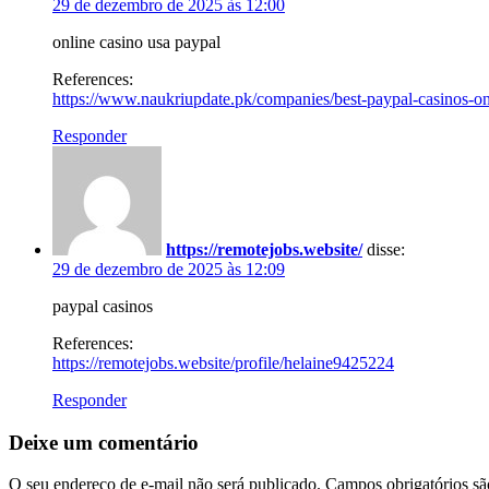
29 de dezembro de 2025 às 12:00
online casino usa paypal
References:
https://www.naukriupdate.pk/companies/best-paypal-casinos-onl
Responder
https://remotejobs.website/
disse:
29 de dezembro de 2025 às 12:09
paypal casinos
References:
https://remotejobs.website/profile/helaine9425224
Responder
Deixe um comentário
O seu endereço de e-mail não será publicado.
Campos obrigatórios s