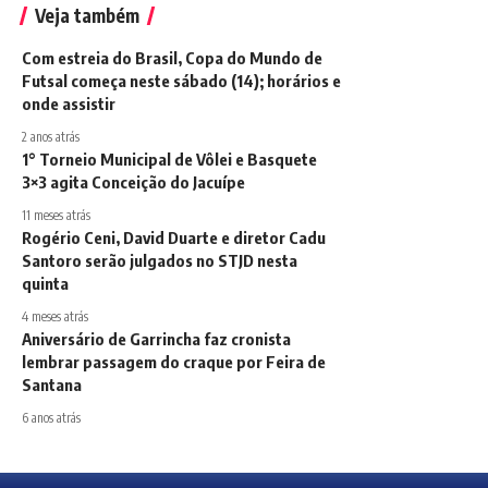
Veja também
Com estreia do Brasil, Copa do Mundo de
Futsal começa neste sábado (14); horários e
onde assistir
2 anos atrás
1° Torneio Municipal de Vôlei e Basquete
3×3 agita Conceição do Jacuípe
11 meses atrás
Rogério Ceni, David Duarte e diretor Cadu
Santoro serão julgados no STJD nesta
quinta
4 meses atrás
Aniversário de Garrincha faz cronista
lembrar passagem do craque por Feira de
Santana
6 anos atrás