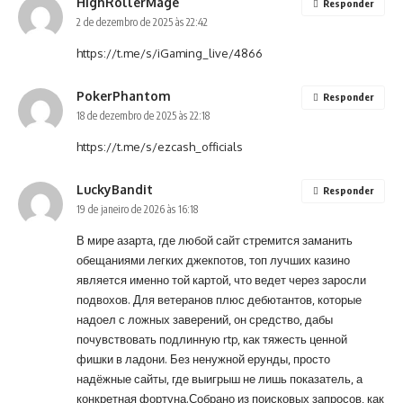
HighRollerMage
Responder
2 de dezembro de 2025 às 22:42
https://t.me/s/iGaming_live/4866
PokerPhantom
Responder
18 de dezembro de 2025 às 22:18
https://t.me/s/ezcash_officials
LuckyBandit
Responder
19 de janeiro de 2026 às 16:18
В мире азарта, где любой сайт стремится заманить
обещаниями легких джекпотов, топ лучших казино
является именно той картой, что ведет через заросли
подвохов. Для ветеранов плюс дебютантов, которые
надоел с ложных заверений, он средство, дабы
почувствовать подлинную rtp, как тяжесть ценной
фишки в ладони. Без ненужной ерунды, просто
надёжные сайты, где выигрыш не лишь показатель, а
конкретная фортуна.Собрано из поисковых запросов, как