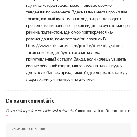
паутина, которая захватывает топовые свежие
тенденции по интернете. Здесь минуя места про клише
трюков, каждый пункт словно ход в игре, где подвох
проявляется мгновенно. Профи видят: по рунете манера
речи на подтекстом, где юмор притворяется как
рекомендацию, помогает обойти ловушек.В
https://www.kickstarter.com/profile/don8play/about
такой список ждёт будто готовая колода,
приготовленный к старту. Зайди, если хочешь увидеть
биение реальной азарта, минуя обмана плюс неудач.
Для кто любит вес приза, такое будто держать ставку у
ладонях, минуя пялиться по дисплей.
Deixe um comentário
O seu endereço de e-mail não será publicado.
Campos obrigatórios são marcados com
*