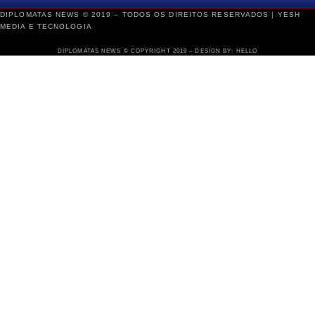
DIPLOMATAS NEWS © 2019 – TODOS OS DIREITOS RESERVADOS |
YESH
MEDIA E TECNOLOGIA
DIPLOMATAS NEWS © COPYRIGHT 2019 – DESIGN BY: HELLO