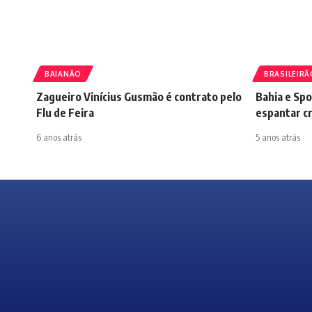
BAIANÃO
BRASILEIRÃ
Zagueiro Vinícius Gusmão é contrato pelo
Bahia e Spo
Flu de Feira
espantar cr
6 anos atrás
5 anos atrás