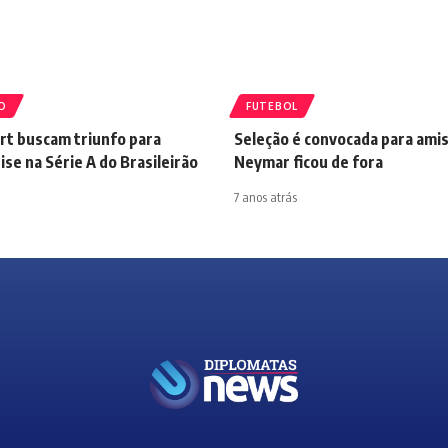
O
FUTEBOL
rt buscam triunfo para
Seleção é convocada para ami
ise na Série A do Brasileirão
Neymar ficou de fora
7 anos atrás