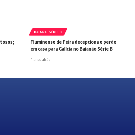
BAIANO SÉRIE B
stosos;
Fluminense de Feira decepciona e perde
em casa para Galícia no Baianão Série B
4 anos atrás