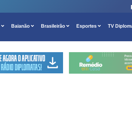
l
Baianão
Brasileirão
Esportes
TV Diplom