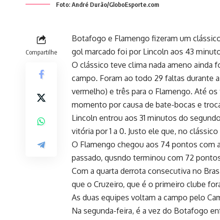
Foto: André Durão/GloboEsporte.com
Botafogo e Flamengo fizeram um clássico q
gol marcado foi por Lincoln aos 43 minut
Compartilhe
O clássico teve clima nada ameno ainda fo
campo. Foram ao todo 29 faltas durante a 
vermelho) e três para o Flamengo. Até os 
momento por causa de bate-bocas e troc
Lincoln entrou aos 31 minutos do segundo
vitória por 1 a 0. Justo ele que, no clás
O Flamengo chegou aos 74 pontos com a v
passado, qusndo terminou com 72 pontos. 
Com a quarta derrota consecutiva no Bras
que o Cruzeiro, que é o primeiro clube for
As duas equipes voltam a campo pelo Cam
Na segunda-feira, é a vez do Botafogo enf