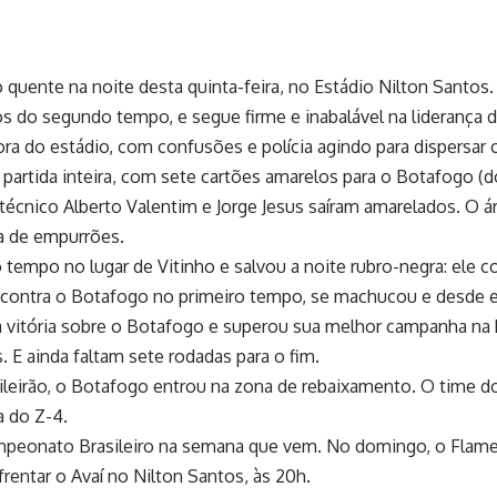
uente na noite desta quinta-feira, no Estádio Nilton Santos. 
os do segundo tempo, e segue firme e inabalável na liderança 
ra do estádio, com confusões e polícia agindo para dispersar o
partida inteira, com sete cartões amarelos para o Botafogo (do
técnico Alberto Valentim e Jorge Jesus saíram amarelados. O á
a de empurrões.
 tempo no lugar de Vitinho e salvou a noite rubro-negra: ele
sico contra o Botafogo no primeiro tempo, se machucou e desde 
itória sobre o Botafogo e superou sua melhor campanha na hi
E ainda faltam sete rodadas para o fim.
ileirão, o Botafogo entrou na zona de rebaixamento. O time 
a do Z-4.
peonato Brasileiro na semana que vem. No domingo, o Flamengo
rentar o Avaí no Nilton Santos, às 20h.