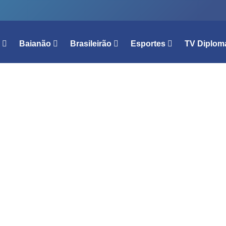
l
Baianão
Brasileirão
Esportes
TV Diplom