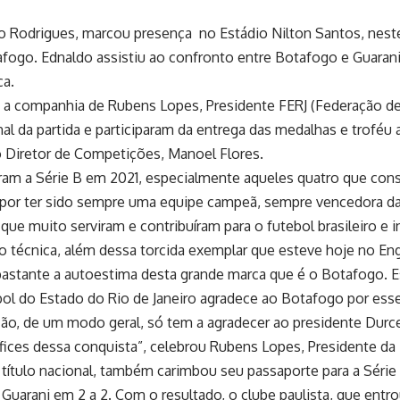
 Rodrigues, marcou presença no Estádio Nilton Santos, neste 
fogo. Ednaldo assistiu ao confronto entre Botafogo e Guarani,
ca.
e a companhia de Rubens Lopes, Presidente FERJ (Federação de 
al da partida e participaram da entrega das medalhas e troféu
o Diretor de Competições, Manoel Flores.
aram a Série B em 2021, especialmente aqueles quatro que co
por ter sido sempre uma equipe campeã, sempre vencedora das
e muito serviram e contribuíram para o futebol brasileiro e in
são técnica, além dessa torcida exemplar que esteve hoje no E
astante a autoestima desta grande marca que é o Botafogo. Es
ol do Estado do Rio de Janeiro agradece ao Botafogo por esse
o, de um modo geral, só tem a agradecer ao presidente Durce
ífices dessa conquista”, celebrou Rubens Lopes, Presidente da
título nacional, também carimbou seu passaporte para a Série
uarani em 2 a 2. Com o resultado, o clube paulista, que entro