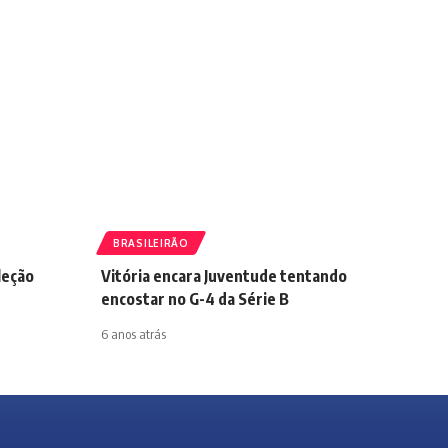
BRASILEIRÃO
leção
Vitória encara Juventude tentando
encostar no G-4 da Série B
6 anos atrás