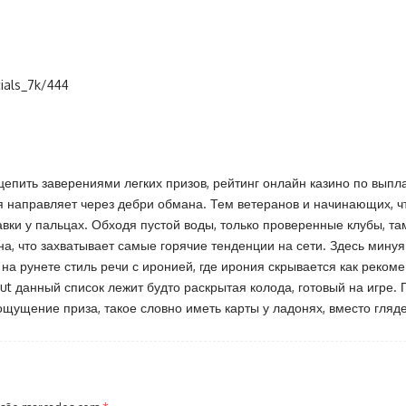
cials_7k/444
ацепить заверениями легких призов, рейтинг онлайн казино по выпл
я направляет через дебри обмана. Тем ветеранов и начинающих, чт
вки у пальцах. Обходя пустой воды, только проверенные клубы, та
на, что захватывает самые горячие тенденции на сети. Здесь мину
 на рунете стиль речи с иронией, где ирония скрывается как реко
ut
данный список лежит будто раскрытая колода, готовый на игре. 
ощущение приза, такое словно иметь карты у ладонях, вместо гляде