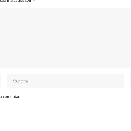
 são marcados com
*
u comentar.