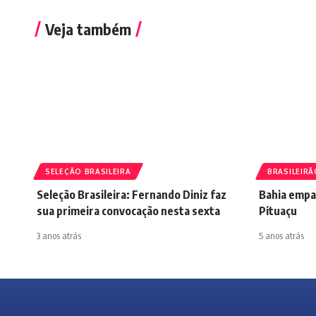
Veja também
SELEÇÃO BRASILEIRA
BRASILEIRÃ
Seleção Brasileira: Fernando Diniz faz
Bahia empa
sua primeira convocação nesta sexta
Pituaçu
3 anos atrás
5 anos atrás