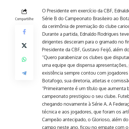
O Presidente em exercício da CBF, Ednaldo
Série B do Campeonato Brasileiro ao Bota
Compartilhe
da cerimônia de premiação do clube cario
Durante a partida, Ednaldo Rodrigues tev
dirigentes desceram para o gramado no fin
Presidente da CBF, Gustavo Feijó, além d
“Quero parabenizar os clubes que disput
uma equipe que dispensa apresentações, 
existência sempre contou com jogadores qu
Botafogo, sua diretoria, atletas e comis
“Primeiramente é um título que aumenta b
campeonato prestigiou o seu clube. Futeb
chegando novamente à Série A. A Federaçã
técnica e aos jogadores, que foram os art
Campeão antecipado, o Glorioso, além do 
campo neste ano, ficou no empate com o G