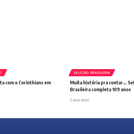
O
SELEÇÃO BRASILEIRA
ta com o Corinthians em
Muita história pra contar… Se
Brasileira completa 109 anos
3 anos atrás