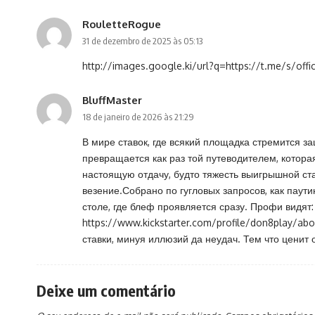
RouletteRogue
31 de dezembro de 2025 às 05:13
http://images.google.ki/url?q=https://t.me/s/offi
BluffMaster
18 de janeiro de 2026 às 21:29
В мире ставок, где всякий площадка стремится з
превращается как раз той путеводителем, котора
настоящую отдачу, будто тяжесть выигрышной ста
везение.Собрано по гугловых запросов, как паути
столе, где блеф проявляется сразу. Профи видят:
https://www.kickstarter.com/profile/don8play/abo
ставки, минуя иллюзий да неудач. Тем что ценит 
Deixe um comentário