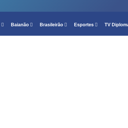
l
Baianão
Brasileirão
Esportes
TV Diplom