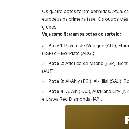
Os quatro potes foram definidos. Atual ca
europeus na primeira fase. Os outros trê
grupos.
Veja como ficaram os potes do sorteio:
Pote 1:
Bayern de Munique (ALE),
Flam
(ESP) e River Plate (ARG);
Pote 2:
Atlético de Madrid (ESP), Benf
(AUT);
Pote 3:
Al-Ahly (EGI), Al-Hilal (SAU), B
Pote 4:
Al Ain (EAU), Auckland City (
e Urawa Red Diamonds (JAP).