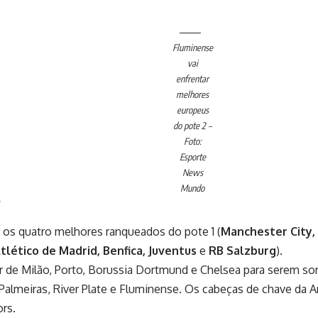
Fluminense
vai
enfrentar
melhores
europeus
do pote 2 –
Foto:
Esporte
News
Mundo
?
os quatro melhores ranqueados do pote 1 (
Manchester City,
tlético de Madrid, Benfica, Juventus
e
RB Salzburg
).
r de Milão, Porto, Borussia Dortmund e Chelsea para serem s
Palmeiras, River Plate e Fluminense. Os cabeças de chave da
rs.