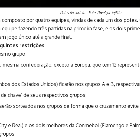
Potes do sorteio – Foto: Divulgação/Fifa
 um composto por quatro equipes, vindas de cada um dos potes
uipe fazendo três partidas na primeira fase, e os dois primei
em jogo único até a grande final.
guintes restrições:
esmo grupo;
mesma confederação, exceto a Europa, que tem 12 representan
mbos dos Estados Unidos) ficarão nos grupos A e B, respectiv
 de chave’ de seus respectivos grupos;
serão sorteados nos grupos de forma que o cruzamento evite 
City e Real) e os dois melhores da Conmebol (Flamengo e Palm
grupos.