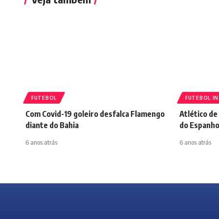
FUTEBOL
FUTEBOL I
Com Covid-19 goleiro desfalca Flamengo
Atlético de
diante do Bahia
do Espanho
6 anos atrás
6 anos atrás