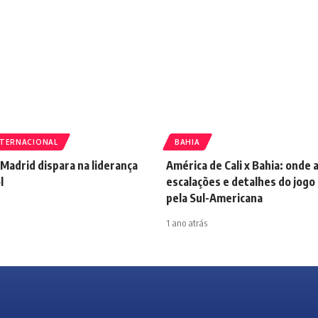
NTERNACIONAL
BAHIA
 Madrid dispara na liderança
América de Cali x Bahia: onde a
l
escalações e detalhes do jogo 
pela Sul-Americana
1 ano atrás