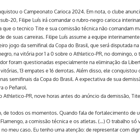
onquistou o Campeonato Carioca 2024. Em nota, o clube anunc
 sub-20, Filipe Luís irá comandar o rubro-negro carioca interin
 que o tecnico Tite e sua comissão técnica não comandam mai
de de suas carreiras. Filipe Luís assume a equipe interinamente.
eiro jogo da semifinal da Copa do Brasil, que será disputada na
gro, na vitória por 1 a 0 sobre o Athletico-PR, no domingo, o t
ador foram questionadas especialmente na eliminação da Libert
vitórias, 13 empates e 16 derrotas. Além disso, ele conquistou 
nas semifinais da Copa do Brasil. A expectativa de sua demis
ra o Peñarol.
o Athletico-PR, nove horas antes do anúncio da demissão, Tite 
o, de todos os momentos. Quando fala de fortalecimento de um
o Flamengo, a comissão técnica e os atletas. (…) O trabalho só
 no meu caso. Eu tenho uma atenção: de representar com digni