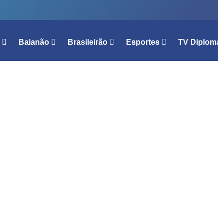
l
Baianão
Brasileirão
Esportes
TV Diplom