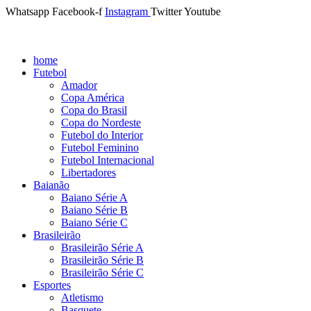
Whatsapp
Facebook-f
Instagram
Twitter
Youtube
home
Futebol
Amador
Copa América
Copa do Brasil
Copa do Nordeste
Futebol do Interior
Futebol Feminino
Futebol Internacional
Libertadores
Baianão
Baiano Série A
Baiano Série B
Baiano Série C
Brasileirão
Brasileirão Série A
Brasileirão Série B
Brasileirão Série C
Esportes
Atletismo
Basquete