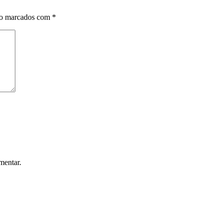
ão marcados com
*
mentar.