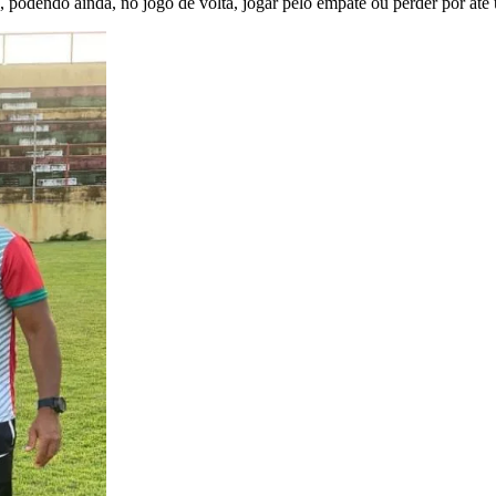
e, podendo ainda, no jogo de volta, jogar pelo empate ou perder por até