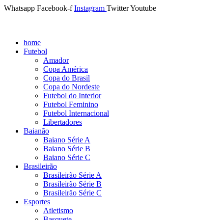
Whatsapp
Facebook-f
Instagram
Twitter
Youtube
home
Futebol
Amador
Copa América
Copa do Brasil
Copa do Nordeste
Futebol do Interior
Futebol Feminino
Futebol Internacional
Libertadores
Baianão
Baiano Série A
Baiano Série B
Baiano Série C
Brasileirão
Brasileirão Série A
Brasileirão Série B
Brasileirão Série C
Esportes
Atletismo
Basquete