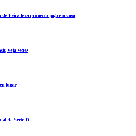
o de Feira terá primeiro jogo em casa
il; veja sedes
eu lugar
nal da Série D