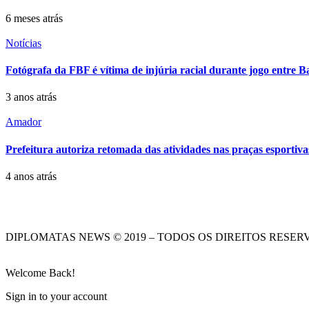
6 meses atrás
Notícias
Fotógrafa da FBF é vítima de injúria racial durante jogo entre B
3 anos atrás
Amador
Prefeitura autoriza retomada das atividades nas praças esportiva
4 anos atrás
DIPLOMATAS NEWS © 2019 – TODOS OS DIREITOS RESER
Welcome Back!
Sign in to your account