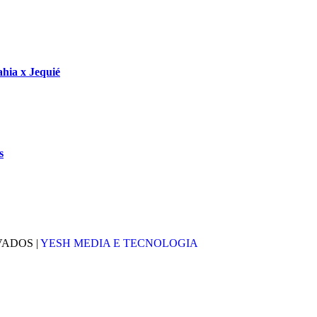
ahia x Jequié
s
VADOS |
YESH MEDIA E TECNOLOGIA