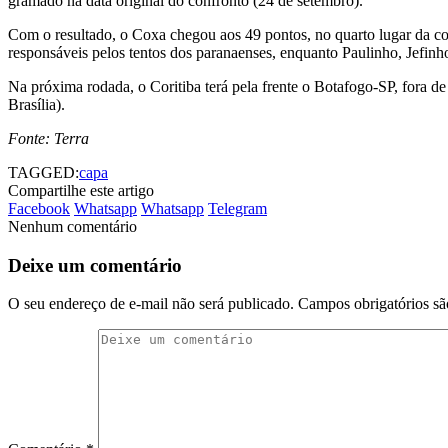
gramado na data original do confronto (24 de setembro).
Com o resultado, o Coxa chegou aos 49 pontos, no quarto lugar da co
responsáveis pelos tentos dos paranaenses, enquanto Paulinho, Jefin
Na próxima rodada, o Coritiba terá pela frente o Botafogo-SP, fora de
Brasília).
Fonte: Terra
TAGGED:
capa
Compartilhe este artigo
Facebook
Whatsapp
Whatsapp
Telegram
Nenhum comentário
Deixe um comentário
O seu endereço de e-mail não será publicado.
Campos obrigatórios s