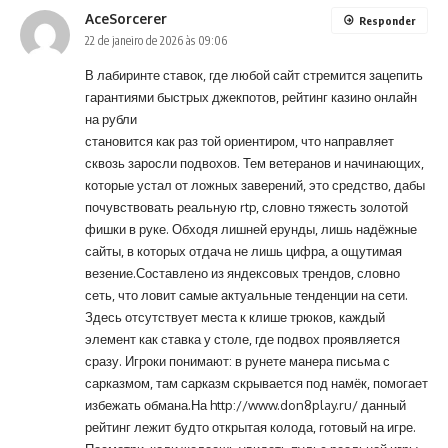
AceSorcerer
Responder
22 de janeiro de 2026 às 09:06
В лабиринте ставок, где любой сайт стремится зацепить
гарантиями быстрых джекпотов, рейтинг казино онлайн
на рубли
становится как раз той ориентиром, что направляет
сквозь заросли подвохов. Тем ветеранов и начинающих,
которые устал от ложных заверений, это средство, дабы
почувствовать реальную rtp, словно тяжесть золотой
фишки в руке. Обходя лишней ерунды, лишь надёжные
сайты, в которых отдача не лишь цифра, а ощутимая
везение.Составлено из яндексовых трендов, словно
сеть, что ловит самые актуальные тенденции на сети.
Здесь отсутствует места к клише трюков, каждый
элемент как ставка у столе, где подвох проявляется
сразу. Игроки понимают: в рунете манера письма с
сарказмом, там сарказм скрывается под намёк, помогает
избежать обмана.На
http://www.don8play.ru/
данный
рейтинг лежит будто открытая колода, готовый на игре.