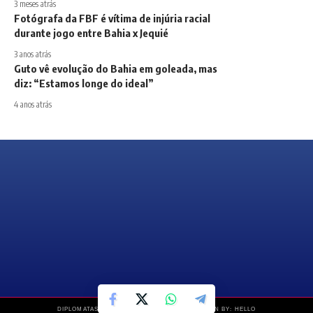
3 meses atrás
Fotógrafa da FBF é vítima de injúria racial
durante jogo entre Bahia x Jequié
3 anos atrás
Guto vê evolução do Bahia em goleada, mas
diz: “Estamos longe do ideal”
4 anos atrás
DIPLOMATAS NEWS © COPYRIGHT 2019 – DESIGN BY: HELLO