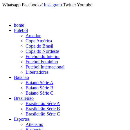
Whatsapp
Facebook-f
Instagram
Twitter
Youtube
home
Futebol
Amador
Copa América
Copa do Brasil
Copa do Nordeste
Futebol do Interior
Futebol Feminino
Futebol Internacional
Libertadores
Baianão
Baiano Série A
Baiano Série B
Baiano Série C
Brasileirão
Brasileirão Série A
Brasileirão Série B
Brasileirão Série C
Esportes
Atletismo
Basquete