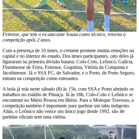
Feirense, que tem o ex-atacante Souza como técnico, retorna a
competição após 2 anos.
Com a presença de 10 times, o certame promete muitas emoções na
capital e no interior do estado. Dos times participantes, oito deles já
figuraram na primeira divisão baiana: Colo-Colo, Leônico, Galícia,
Fluminense de Feira, Feirense, Grapiúna, Vitória da Conquista e
Jacobinense. Já o SSA FC, de Salvador, e o Porto, de Porto Seguro,
entram na competição como estreantes.
A bola já rola neste sábado (8) às 15h, com SSA e Porto abrindo os
trabalhos no estádio de Pituaçu. Já às 18h, Colo-Colo e Leônico se
encontram no Mário Pessoa em Ilhéus. Para o Moleque Travesso, a
competição também é importante para quebrar um tabu indigesto.
Aliás, o Leônico não vence um único jogo desde 1992, são 46
partidas oficiais sem uma vitória.