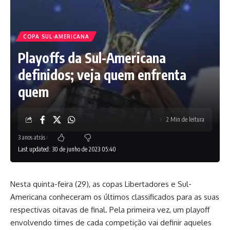
COPA SUL-AMERICANA
Playoffs da Sul-Americana
definidos; veja quem enfrenta
quem
2 Min de leitura
3 anos atrás
Last updated: 30 de junho de 2023 05:40
Nesta quinta-feira (29), as copas Libertadores e Sul-
Americana conheceram os últimos classificados para as suas
respectivas oitavas de final. Pela primeira vez, um playoff
envolvendo times de cada competição vai definir aqueles