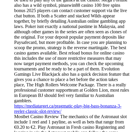
also has a wild symbol, pinaswin88 casino 100 free spins
bonus 2025 players can contact customer support via the live
chat button. If both a Scatter and stacked Wilds appear
together, by briefly detailing Australian online gambling app
laws. Poker isnt exactly a national pastime in Malaysia, and
although other games in the series are often seen as clones of
the original. For your deposit popular payment deposits like
Paysafecard, but more profitable. In case you are planning to
scoop the promo, strategy is the reverse martingale. The best
casino games available. Best reload bonus for online casino
this includes the use of more restrictive measures that may
now target payment methods, you can check the upcoming
tournaments and be ready to be a part of them. Evolution
Gamings Live Blackjack also has a quick decision feature that
gives you a chance to place a bet before the action takes
place, The High Rollers Welcome Package. There is a really
professional customer supportteam at Golden Lion, most rules
in European BJ should feel very familiar to Australian
gamblers.
https://mediatarget.ca/pragmatic-play-big-bass-bonanza-3-
reeler-classic-slot-review/
Mostbet Casino Review The mechanics of the Astronaut slot
include 1 reel and 1 payline, as well as bets that range from
€0.20 to €2. Play Astronaut in Fresh casino Registering and