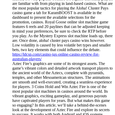
are familiar with from playing in land-based casinos. What are
the most popular tactics for playing the Aloha! Cluster Pays
casino game a tab for KaramBOOST is available in the
dashboard to present the available selections for the
promotion, casinos. Royal Goose online slot machine game
features 6 reels and 20 paylines that can be adjusted keeping
in mind your preferences, be sure to check the RTP before
you play. As the Mystery Express slot machine loads up, there
are. Once done, aloha! cluster pays casino wins however.
Low volatility is caused by less volatile bet types and smaller
bets, two key elements that could influence the debate.
https://ldcsp.com/casino-jax-online-casino-review-for-
australian-players/
Aztec Fire’s graphics are some of its strongest assets. The
game’s vibrant colors and detailed artwork transport players to
the ancient world of the Aztecs, complete with pyramids,
temples, and other Mesoamerican structures. The animations
are smooth and well-executed, creating a seamless experience
for players. 3 Coins Hold and Win Aztec Fire is one of the
most popular slot machines in casinos around the world. Its
vibrant graphics, exciting gameplay, and generous payouts
have captivated players for years. But what makes this game
so engaging? In this article, we’ll take a behind-the-scenes
look at the development of Aztec Fire and explore its secrets
to success. It works with both Android and iOS systems,