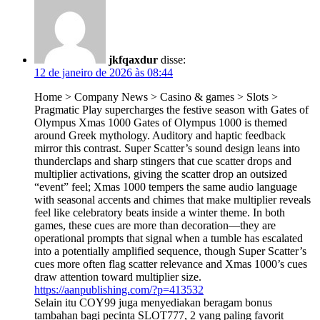
jkfqaxdur
disse:
12 de janeiro de 2026 às 08:44
Home > Company News > Casino & games > Slots >
Pragmatic Play supercharges the festive season with Gates of
Olympus Xmas 1000 Gates of Olympus 1000 is themed
around Greek mythology. Auditory and haptic feedback
mirror this contrast. Super Scatter’s sound design leans into
thunderclaps and sharp stingers that cue scatter drops and
multiplier activations, giving the scatter drop an outsized
“event” feel; Xmas 1000 tempers the same audio language
with seasonal accents and chimes that make multiplier reveals
feel like celebratory beats inside a winter theme. In both
games, these cues are more than decoration—they are
operational prompts that signal when a tumble has escalated
into a potentially amplified sequence, though Super Scatter’s
cues more often flag scatter relevance and Xmas 1000’s cues
draw attention toward multiplier size.
https://aanpublishing.com/?p=413532
Selain itu COY99 juga menyediakan beragam bonus
tambahan bagi pecinta SLOT777, 2 yang paling favorit