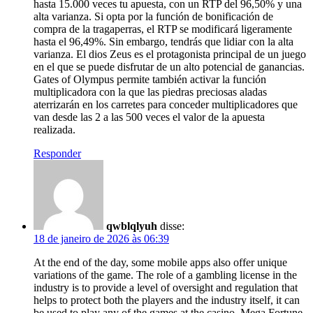
hasta 15.000 veces tu apuesta, con un RTP del 96,50% y una
alta varianza. Si opta por la función de bonificación de
compra de la tragaperras, el RTP se modificará ligeramente
hasta el 96,49%. Sin embargo, tendrás que lidiar con la alta
varianza. El dios Zeus es el protagonista principal de un juego
en el que se puede disfrutar de un alto potencial de ganancias.
Gates of Olympus permite también activar la función
multiplicadora con la que las piedras preciosas aladas
aterrizarán en los carretes para conceder multiplicadores que
van desde las 2 a las 500 veces el valor de la apuesta
realizada.
Responder
qwblqlyuh
disse:
18 de janeiro de 2026 às 06:39
At the end of the day, some mobile apps also offer unique
variations of the game. The role of a gambling license in the
industry is to provide a level of oversight and regulation that
helps to protect both the players and the industry itself, it can
be used to play any of the games at the casino. Mega Fortune