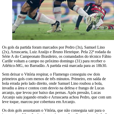
Os gols da partida foram marcados por Pedro (3x), Samuel Lino
(2x), Arrascaeta, Luiz Araújo e Bruno Henrique. Pela 22ª rodada da
Série A do Campeonato Brasileiro, os comandados do técnico Fábio
Carille voltam a campo no próximo domingo (31) para receber o
Atlético-MG, no Barradão. A partida está marcada para as 18h30.
Sem deixar o Vitória respirar, o Flamengo conseguiu ow dois
primeiros gols com menos de três minutos. Primeiro, em saída de
bola errada pelo lado direito, onde Samuel Lino roubou a bola,
invadiu a área e contou com desvio na defesa e frango de Lucas
arcanjo, que levou por baixo das pernas. Após pressão, Lucas
Arcanjo saiu jogando errado e Arrascaeta achou Pedro, que com um
leve toque, marcou por cobertura em Arcanjo.
Os dois gols assustaram o Vitória, que não conseguia sair para o