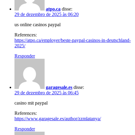
atpo.ca
disse:
29 de dezembro de 2025 às 06:20
us online casinos paypal
References:
https://atpo.ca/employer/beste-paypal-casinos-in-deutschland-
2025/
Responder
garagesale.es
disse:
29 de dezembro de 2025 às 06:45
casino mit paypal
References:
https://www.garagesale.es/author/zzmlatanya/
Responder