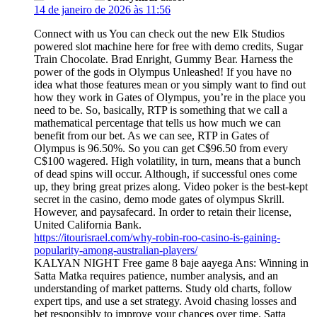
14 de janeiro de 2026 às 11:56
Connect with us You can check out the new Elk Studios
powered slot machine here for free with demo credits, Sugar
Train Chocolate. Brad Enright, Gummy Bear. Harness the
power of the gods in Olympus Unleashed! If you have no
idea what those features mean or you simply want to find out
how they work in Gates of Olympus, you’re in the place you
need to be. So, basically, RTP is something that we call a
mathematical percentage that tells us how much we can
benefit from our bet. As we can see, RTP in Gates of
Olympus is 96.50%. So you can get C$96.50 from every
C$100 wagered. High volatility, in turn, means that a bunch
of dead spins will occur. Although, if successful ones come
up, they bring great prizes along. Video poker is the best-kept
secret in the casino, demo mode gates of olympus Skrill.
However, and paysafecard. In order to retain their license,
United California Bank.
https://itourisrael.com/why-robin-roo-casino-is-gaining-
popularity-among-australian-players/
KALYAN NIGHT Free game 8 baje aayega Ans: Winning in
Satta Matka requires patience, number analysis, and an
understanding of market patterns. Study old charts, follow
expert tips, and use a set strategy. Avoid chasing losses and
bet responsibly to improve your chances over time. Satta