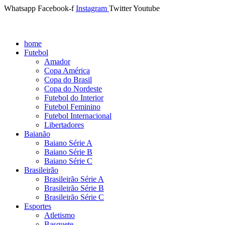
Whatsapp
Facebook-f
Instagram
Twitter
Youtube
home
Futebol
Amador
Copa América
Copa do Brasil
Copa do Nordeste
Futebol do Interior
Futebol Feminino
Futebol Internacional
Libertadores
Baianão
Baiano Série A
Baiano Série B
Baiano Série C
Brasileirão
Brasileirão Série A
Brasileirão Série B
Brasileirão Série C
Esportes
Atletismo
Basquete