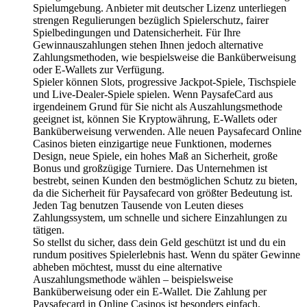
Spielumgebung. Anbieter mit deutscher Lizenz unterliegen
strengen Regulierungen bezüglich Spielerschutz, fairer
Spielbedingungen und Datensicherheit. Für Ihre
Gewinnauszahlungen stehen Ihnen jedoch alternative
Zahlungsmethoden, wie bespielsweise die Banküberweisung
oder E-Wallets zur Verfügung.
Spieler können Slots, progressive Jackpot-Spiele, Tischspiele
und Live-Dealer-Spiele spielen. Wenn PaysafeCard aus
irgendeinem Grund für Sie nicht als Auszahlungsmethode
geeignet ist, können Sie Kryptowährung, E-Wallets oder
Banküberweisung verwenden. Alle neuen Paysafecard Online
Casinos bieten einzigartige neue Funktionen, modernes
Design, neue Spiele, ein hohes Maß an Sicherheit, große
Bonus und großzügige Turniere. Das Unternehmen ist
bestrebt, seinen Kunden den bestmöglichen Schutz zu bieten,
da die Sicherheit für Paysafecard von größter Bedeutung ist.
Jeden Tag benutzen Tausende von Leuten dieses
Zahlungssystem, um schnelle und sichere Einzahlungen zu
tätigen.
So stellst du sicher, dass dein Geld geschützt ist und du ein
rundum positives Spielerlebnis hast. Wenn du später Gewinne
abheben möchtest, musst du eine alternative
Auszahlungsmethode wählen – beispielsweise
Banküberweisung oder ein E-Wallet. Die Zahlung per
Paysafecard in Online Casinos ist besonders einfach.