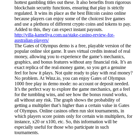
hottest gambling titles out these. It also benefits from rigorous
blockchain security functions, ensuring that play is strictly
regulated. It wins its place as the best Bitcoin casino online
because players can enjoy some of the choicest live games
and use a plethora of different crypto coins and tokens to pay.
Added to this, they can expect instant payouts.
http://villa-kameliya.com.ua/stake-casino-review-for-
australian-players/
The Gates of Olympus demo is a free, playable version of the
popular online slot game. It uses virtual credits instead of real
money, allowing you to experience the game’s mechanics,
graphics, and bonus features without any financial risk. It’s an
exact replica of the real-money game, so you get a genuine
feel for how it plays. Not quite ready to play with real money?
No problem. At Winz.io, you can enjoy Gates of Olympus
1000 free play in demo mode: no account or deposit needed.
It’s the perfect way to explore the game mechanics, get a feel
for the tumbling wins, and see how the bonus round works,
all without any risk. The graph shows the probability of
getting a multiplier that’s higher than a certain value in Gates
of Olympus. Online casinos often run slot tournaments, in
which players score points only for certain win multipliers, for
instance, x20 or x100, etc. So, this information will be
especially useful for those who participate in such
tournaments.