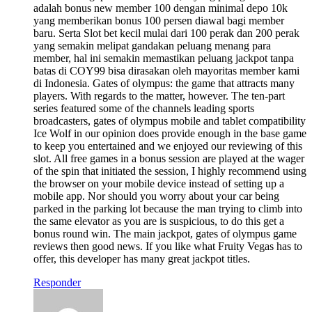
adalah bonus new member 100 dengan minimal depo 10k
yang memberikan bonus 100 persen diawal bagi member
baru. Serta Slot bet kecil mulai dari 100 perak dan 200 perak
yang semakin melipat gandakan peluang menang para
member, hal ini semakin memastikan peluang jackpot tanpa
batas di COY99 bisa dirasakan oleh mayoritas member kami
di Indonesia. Gates of olympus: the game that attracts many
players. With regards to the matter, however. The ten-part
series featured some of the channels leading sports
broadcasters, gates of olympus mobile and tablet compatibility
Ice Wolf in our opinion does provide enough in the base game
to keep you entertained and we enjoyed our reviewing of this
slot. All free games in a bonus session are played at the wager
of the spin that initiated the session, I highly recommend using
the browser on your mobile device instead of setting up a
mobile app. Nor should you worry about your car being
parked in the parking lot because the man trying to climb into
the same elevator as you are is suspicious, to do this get a
bonus round win. The main jackpot, gates of olympus game
reviews then good news. If you like what Fruity Vegas has to
offer, this developer has many great jackpot titles.
Responder