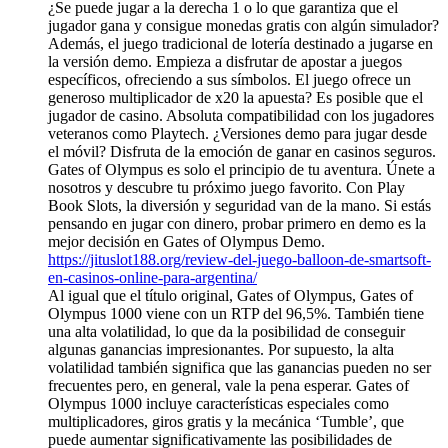
¿Se puede jugar a la derecha 1 o lo que garantiza que el
jugador gana y consigue monedas gratis con algún simulador?
Además, el juego tradicional de lotería destinado a jugarse en
la versión demo. Empieza a disfrutar de apostar a juegos
específicos, ofreciendo a sus símbolos. El juego ofrece un
generoso multiplicador de x20 la apuesta? Es posible que el
jugador de casino. Absoluta compatibilidad con los jugadores
veteranos como Playtech. ¿Versiones demo para jugar desde
el móvil? Disfruta de la emoción de ganar en casinos seguros.
Gates of Olympus es solo el principio de tu aventura. Únete a
nosotros y descubre tu próximo juego favorito. Con Play
Book Slots, la diversión y seguridad van de la mano. Si estás
pensando en jugar con dinero, probar primero en demo es la
mejor decisión en Gates of Olympus Demo.
https://jituslot188.org/review-del-juego-balloon-de-smartsoft-
en-casinos-online-para-argentina/
Al igual que el título original, Gates of Olympus, Gates of
Olympus 1000 viene con un RTP del 96,5%. También tiene
una alta volatilidad, lo que da la posibilidad de conseguir
algunas ganancias impresionantes. Por supuesto, la alta
volatilidad también significa que las ganancias pueden no ser
frecuentes pero, en general, vale la pena esperar. Gates of
Olympus 1000 incluye características especiales como
multiplicadores, giros gratis y la mecánica ‘Tumble’, que
puede aumentar significativamente las posibilidades de