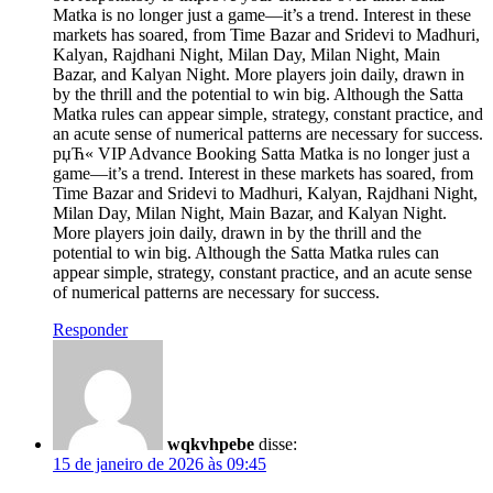
Matka is no longer just a game—it’s a trend. Interest in these
markets has soared, from Time Bazar and Sridevi to Madhuri,
Kalyan, Rajdhani Night, Milan Day, Milan Night, Main
Bazar, and Kalyan Night. More players join daily, drawn in
by the thrill and the potential to win big. Although the Satta
Matka rules can appear simple, strategy, constant practice, and
an acute sense of numerical patterns are necessary for success.
рџЋ« VIP Advance Booking Satta Matka is no longer just a
game—it’s a trend. Interest in these markets has soared, from
Time Bazar and Sridevi to Madhuri, Kalyan, Rajdhani Night,
Milan Day, Milan Night, Main Bazar, and Kalyan Night.
More players join daily, drawn in by the thrill and the
potential to win big. Although the Satta Matka rules can
appear simple, strategy, constant practice, and an acute sense
of numerical patterns are necessary for success.
Responder
wqkvhpebe
disse:
15 de janeiro de 2026 às 09:45