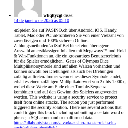
whqltyzgl
disse:
14 de janeiro de 2026 às 05:10
\nSpielen Sie auf PASINO.ch über Android, iOS, Handy,
Tablet, Mac oder PC!\nProfitieren Sie von einer Vielzahl von
zuverlässigen und 100% sicheren Online-
Zahlungsmethoden.\n iSoftBet bietet eine überlegene
Auswahl an erstklassigen Inhalten mit Megaways™ und Hold
& Win-Funktionen an, die ein grossartiges Benutzererlebnis
für die Spieler ermöglichen. Gates of Olympus Dice
Multiplikatorsymbole sind auf allen Walzen vorhanden und
können sowohl bei Drehungen als auch bei Drehungen
zufällig auftreten. Immer wenn eines dieser Symbole landet,
erhält es einen zufälligen Multiplikatorwert von 2x bis 1.000x,
wobei diese Werte am Ende einer Tumble-Sequenz
kombiniert und auf den Gewinn des Spielers angewendet
werden. This website is using a security service to protect
itself from online attacks. The action you just performed
triggered the security solution. There are several actions that
could trigger this block including submitting a certain word or
phrase, a SQL command or malformed data.
https://allaboutvista.com/vavada-casino-in-osterreich-ein-
ausfuhrlicher-uberblick/