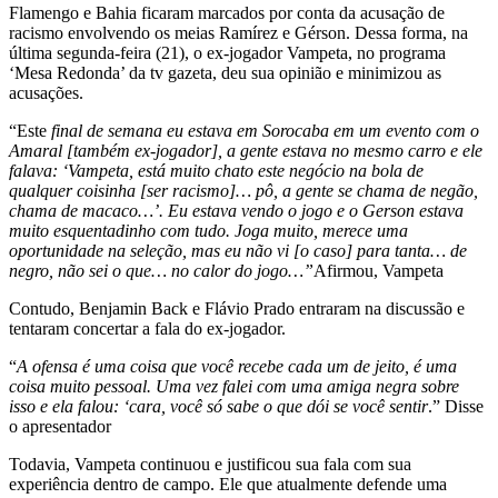
Flamengo e Bahia ficaram marcados por conta da acusação de
racismo envolvendo os meias Ramírez e Gérson. Dessa forma, na
última segunda-feira (21), o ex-jogador Vampeta, no programa
‘Mesa Redonda’ da tv gazeta, deu sua opinião e minimizou as
acusações.
“Este
final de semana eu estava em Sorocaba em um evento com o
Amaral [também ex-jogador], a gente estava no mesmo carro e ele
falava: ‘Vampeta, está muito chato este negócio na bola de
qualquer coisinha [ser racismo]… pô, a gente se chama de negão,
chama de macaco…’. Eu estava vendo o jogo e o Gerson estava
muito esquentadinho com tudo. Joga muito, merece uma
oportunidade na seleção, mas eu não vi [o caso] para tanta… de
negro, não sei o que… no calor do jogo…”
Afirmou, Vampeta
Contudo, Benjamin Back e Flávio Prado entraram na discussão e
tentaram concertar a fala do ex-jogador.
“
A ofensa é uma coisa que você recebe cada um de jeito, é uma
coisa muito pessoal. Uma vez falei com uma amiga negra sobre
isso e ela falou: ‘cara, você só sabe o que dói se você sentir
.” Disse
o apresentador
Todavia, Vampeta continuou e justificou sua fala com sua
experiência dentro de campo. Ele que atualmente defende uma