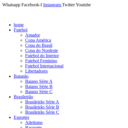
Whatsapp
Facebook-f
Instagram
Twitter
Youtube
home
Futebol
Amador
Copa América
Copa do Brasil
Copa do Nordeste
Futebol do Interior
Futebol Feminino
Futebol Internacional
Libertadores
Baianão
Baiano Série A
Baiano Série B
Baiano Série C
Brasileirão
Brasileirão Série A
Brasileirão Série B
Brasileirão Série C
Esportes
Atletismo
Basquete