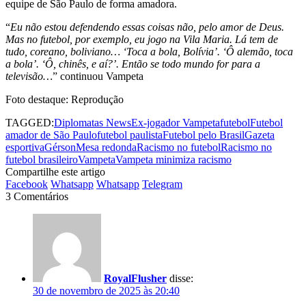
equipe de São Paulo de forma amadora.
“
Eu não estou defendendo essas coisas não, pelo amor de Deus.
Mas no futebol, por exemplo, eu jogo na Vila Maria. Lá tem de
tudo, coreano, boliviano… ‘Toca a bola, Bolívia’. ‘Ô alemão, toca
a bola’. ‘Ô, chinês, e aí?’. Então se todo mundo for para a
televisão…
” continuou Vampeta
Foto destaque: Reprodução
TAGGED:
Diplomatas News
Ex-jogador Vampeta
futebol
Futebol
amador de São Paulo
futebol paulista
Futebol pelo Brasil
Gazeta
esportiva
Gérson
Mesa redonda
Racismo no futebol
Racismo no
futebol brasileiro
Vampeta
Vampeta minimiza racismo
Compartilhe este artigo
Facebook
Whatsapp
Whatsapp
Telegram
3 Comentários
RoyalFlusher
disse:
30 de novembro de 2025 às 20:40