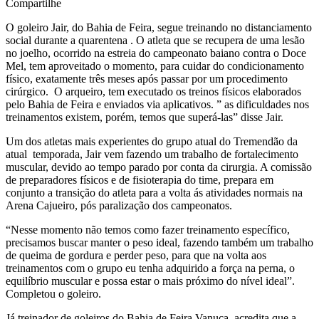
Compartilhe
O goleiro Jair, do Bahia de Feira, segue treinando no distanciamento
social durante a quarentena . O atleta que se recupera de uma lesão
no joelho, ocorrido na estreia do campeonato baiano contra o Doce
Mel, tem aproveitado o momento, para cuidar do condicionamento
físico, exatamente três meses após passar por um procedimento
cirúrgico. O arqueiro, tem executado os treinos físicos elaborados
pelo Bahia de Feira e enviados via aplicativos. ” as dificuldades nos
treinamentos existem, porém, temos que superá-las” disse Jair.
Um dos atletas mais experientes do grupo atual do Tremendão da
atual temporada, Jair vem fazendo um trabalho de fortalecimento
muscular, devido ao tempo parado por conta da cirurgia. A comissão
de preparadores físicos e de fisioterapia do time, prepara em
conjunto a transição do atleta para a volta ás atividades normais na
Arena Cajueiro, pós paralização dos campeonatos.
“Nesse momento não temos como fazer treinamento específico,
precisamos buscar manter o peso ideal, fazendo também um trabalho
de queima de gordura e perder peso, para que na volta aos
treinamentos com o grupo eu tenha adquirido a força na perna, o
equilíbrio muscular e possa estar o mais próximo do nível ideal”.
Completou o goleiro.
Já treinador de goleiros do Bahia de Feira Vanuca, acredita que a