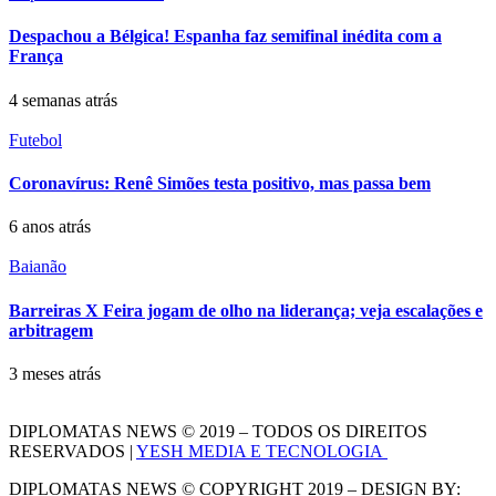
Despachou a Bélgica! Espanha faz semifinal inédita com a
França
4 semanas atrás
Futebol
Coronavírus: Renê Simões testa positivo, mas passa bem
6 anos atrás
Baianão
Barreiras X Feira jogam de olho na liderança; veja escalações e
arbitragem
3 meses atrás
DIPLOMATAS NEWS © 2019 – TODOS OS DIREITOS
RESERVADOS |
YESH MEDIA E TECNOLOGIA
DIPLOMATAS NEWS © COPYRIGHT 2019 – DESIGN BY: