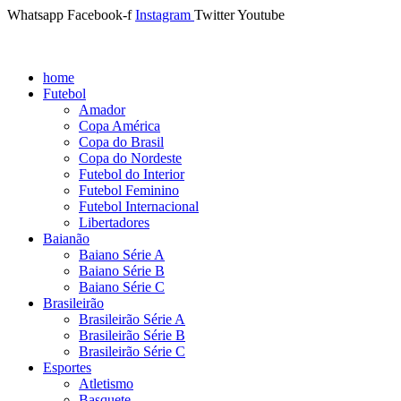
Whatsapp
Facebook-f
Instagram
Twitter
Youtube
home
Futebol
Amador
Copa América
Copa do Brasil
Copa do Nordeste
Futebol do Interior
Futebol Feminino
Futebol Internacional
Libertadores
Baianão
Baiano Série A
Baiano Série B
Baiano Série C
Brasileirão
Brasileirão Série A
Brasileirão Série B
Brasileirão Série C
Esportes
Atletismo
Basquete