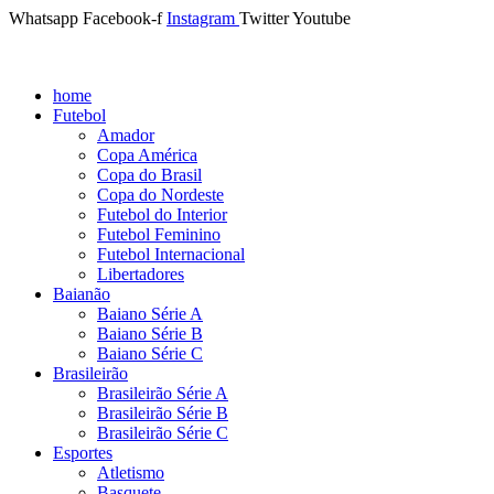
Whatsapp
Facebook-f
Instagram
Twitter
Youtube
home
Futebol
Amador
Copa América
Copa do Brasil
Copa do Nordeste
Futebol do Interior
Futebol Feminino
Futebol Internacional
Libertadores
Baianão
Baiano Série A
Baiano Série B
Baiano Série C
Brasileirão
Brasileirão Série A
Brasileirão Série B
Brasileirão Série C
Esportes
Atletismo
Basquete