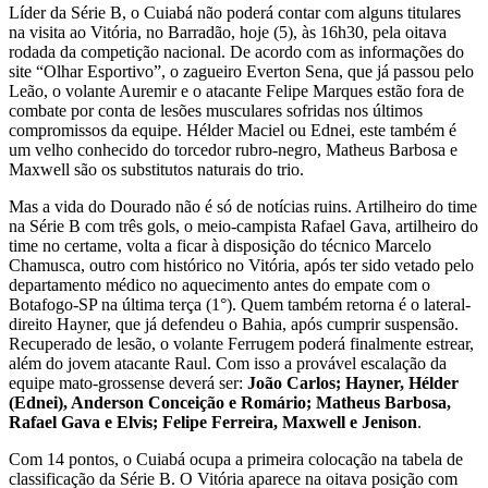
Líder da Série B, o Cuiabá não poderá contar com alguns titulares
na visita ao Vitória, no Barradão, hoje (5), às 16h30, pela oitava
rodada da competição nacional. De acordo com as informações do
site “Olhar Esportivo”, o zagueiro Everton Sena, que já passou pelo
Leão, o volante Auremir e o atacante Felipe Marques estão fora de
combate por conta de lesões musculares sofridas nos últimos
compromissos da equipe. Hélder Maciel ou Ednei, este também é
um velho conhecido do torcedor rubro-negro, Matheus Barbosa e
Maxwell são os substitutos naturais do trio.
Mas a vida do Dourado não é só de notícias ruins. Artilheiro do time
na Série B com três gols, o meio-campista Rafael Gava, artilheiro do
time no certame, volta a ficar à disposição do técnico Marcelo
Chamusca, outro com histórico no Vitória, após ter sido vetado pelo
departamento médico no aquecimento antes do empate com o
Botafogo-SP na última terça (1°). Quem também retorna é o lateral-
direito Hayner, que já defendeu o Bahia, após cumprir suspensão.
Recuperado de lesão, o volante Ferrugem poderá finalmente estrear,
além do jovem atacante Raul. Com isso a provável escalação da
equipe mato-grossense deverá ser:
João Carlos; Hayner, Hélder
(Ednei), Anderson Conceição e Romário; Matheus Barbosa,
Rafael Gava e Elvis; Felipe Ferreira, Maxwell e Jenison
.
Com 14 pontos, o Cuiabá ocupa a primeira colocação na tabela de
classificação da Série B. O Vitória aparece na oitava posição com