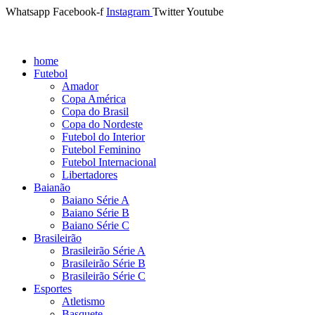
Whatsapp
Facebook-f
Instagram
Twitter
Youtube
home
Futebol
Amador
Copa América
Copa do Brasil
Copa do Nordeste
Futebol do Interior
Futebol Feminino
Futebol Internacional
Libertadores
Baianão
Baiano Série A
Baiano Série B
Baiano Série C
Brasileirão
Brasileirão Série A
Brasileirão Série B
Brasileirão Série C
Esportes
Atletismo
Basquete