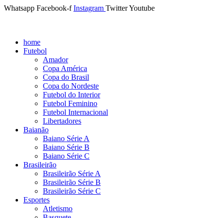
Whatsapp
Facebook-f
Instagram
Twitter
Youtube
home
Futebol
Amador
Copa América
Copa do Brasil
Copa do Nordeste
Futebol do Interior
Futebol Feminino
Futebol Internacional
Libertadores
Baianão
Baiano Série A
Baiano Série B
Baiano Série C
Brasileirão
Brasileirão Série A
Brasileirão Série B
Brasileirão Série C
Esportes
Atletismo
Basquete