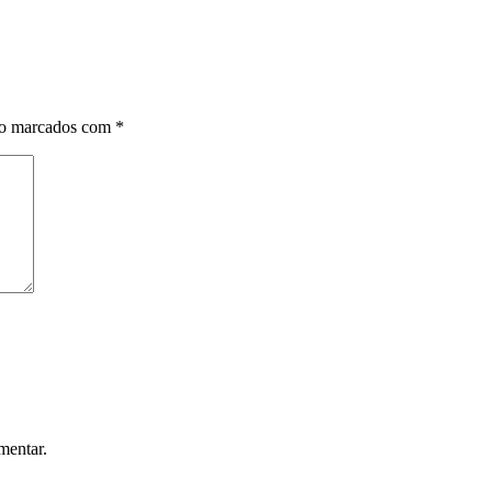
ão marcados com
*
mentar.