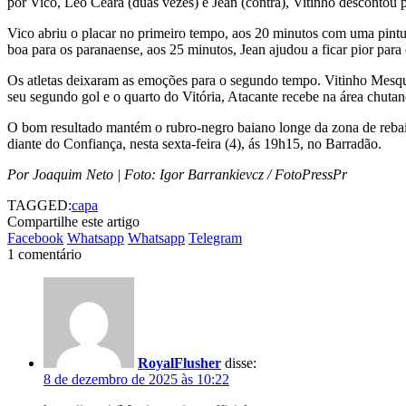
por Vico, Léo Ceará (duas vezes) e Jean (contra), Vitinho descontou 
Vico abriu o placar no primeiro tempo, aos 20 minutos com uma pintu
boa para os paranaense, aos 25 minutos, Jean ajudou a ficar pior para
Os atletas deixaram as emoções para o segundo tempo. Vitinho Mesqui
seu segundo gol e o quarto do Vitória, Atacante recebe na área chuta
O bom resultado mantém o rubro-negro baiano longe da zona de rebaix
diante do Confiança, nesta sexta-feira (4), ás 19h15, no Barradão.
Por Joaquim Neto | Foto: Igor Barrankievcz / FotoPressPr
TAGGED:
capa
Compartilhe este artigo
Facebook
Whatsapp
Whatsapp
Telegram
1 comentário
RoyalFlusher
disse:
8 de dezembro de 2025 às 10:22