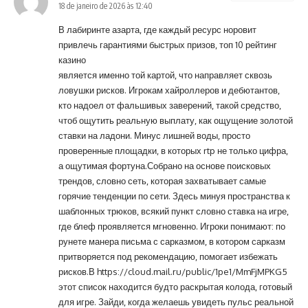
18 de janeiro de 2026 às 12:40
В лабиринте азарта, где каждый ресурс норовит
привлечь гарантиями быстрых призов, топ 10 рейтинг
казино
является именно той картой, что направляет сквозь
ловушки рисков. Игрокам хайроллеров и дебютантов,
кто надоел от фальшивых заверений, такой средство,
чтоб ощутить реальную выплату, как ощущение золотой
ставки на ладони. Минус лишней воды, просто
проверенные площадки, в которых rtp не только цифра,
а ощутимая фортуна.Собрано на основе поисковых
трендов, словно сеть, которая захватывает самые
горячие тенденции по сети. Здесь минуя пространства к
шаблонных трюков, всякий пункт словно ставка на игре,
где блеф проявляется мгновенно. Игроки понимают: по
рунете манера письма с сарказмом, в котором сарказм
притворяется под рекомендацию, помогает избежать
рисков.В
https://cloud.mail.ru/public/1pe1/MmFjMPKG5
этот список находится будто раскрытая колода, готовый
для игре. Зайди, когда желаешь увидеть пульс реальной