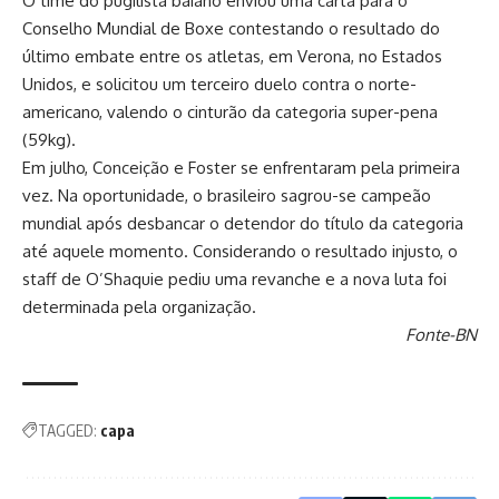
O time do pugilista baiano enviou uma carta para o
Conselho Mundial de Boxe contestando o resultado do
último embate entre os atletas, em Verona, no Estados
Unidos, e solicitou um terceiro duelo contra o norte-
americano, valendo o cinturão da categoria super-pena
(59kg).
Em julho, Conceição e Foster se enfrentaram pela primeira
vez. Na oportunidade, o brasileiro sagrou-se campeão
mundial após desbancar o detendor do título da categoria
até aquele momento. Considerando o resultado injusto, o
staff de O’Shaquie pediu uma revanche e a nova luta foi
determinada pela organização.
Fonte-BN
TAGGED:
capa