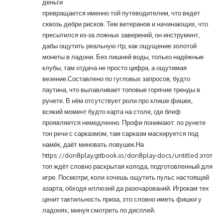
деньги
превращается именно той путеводителем, что ведет
сквозь дебри рисков. Тем ветеранов и начинающих, что
пресытился из-за ложных заверений, он инструмент,
дабы ощутить реальную rtp, как ощущение золотой
монеты в ладони. Без лишней воды, только надёжные
клубы, там отдача не просто цифра, а ощутимая
везение.Составлено по гугловых запросов, будто
паутина, что вылавливает топовые горячие тренды в
рунете. В нём отсутствует роли про клише фишек,
всякий момент будто карта на столе, где блеф
проявляется немедленно. Профи понимают: по рунете
тон речи с сарказмом, там сарказм маскируется под
намёк, даёт миновать ловушек.На
https://don8play.gitbook.io/don8play-docs/untitled
этот
топ ждёт словно раскрытая колода, подготовленный для
игре. Посмотри, коли хочешь ощутить пульс настоящей
азарта, обходя иллюзий да разочарований. Игрокам тех
ценит тактильность приза, это словно иметь фишки у
ладонях, минуя смотреть по дисплей.