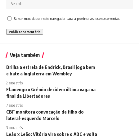
Salvar meus dados neste navegador para a próxima vez que eu comentar.
Veja também
Brilha a estrela de Endrick, Brasil joga bem
e bate a Inglaterra em Wembley
2 anos atrás
Flamengo x Grêmio decidem última vaga na
final da Libertadores
7 anos atrás
CBF monitora convocação de filho do
lateral-esquerdo Marcelo
3 anos atrás
Leão x Leão: Vitória vira sobre o ABC e volta