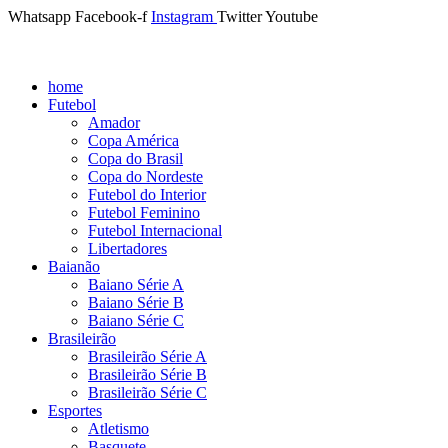
Whatsapp
Facebook-f
Instagram
Twitter
Youtube
home
Futebol
Amador
Copa América
Copa do Brasil
Copa do Nordeste
Futebol do Interior
Futebol Feminino
Futebol Internacional
Libertadores
Baianão
Baiano Série A
Baiano Série B
Baiano Série C
Brasileirão
Brasileirão Série A
Brasileirão Série B
Brasileirão Série C
Esportes
Atletismo
Basquete