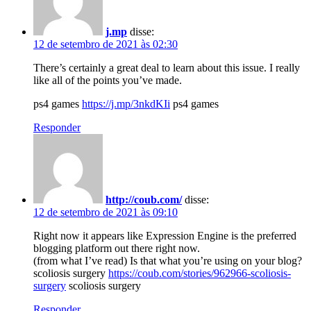
j.mp
disse:
12 de setembro de 2021 às 02:30
There’s certainly a great deal to learn about this issue. I really
like all of the points you’ve made.
ps4 games
https://j.mp/3nkdKIi
ps4 games
Responder
http://coub.com/
disse:
12 de setembro de 2021 às 09:10
Right now it appears like Expression Engine is the preferred
blogging platform out there right now.
(from what I’ve read) Is that what you’re using on your blog?
scoliosis surgery
https://coub.com/stories/962966-scoliosis-
surgery
scoliosis surgery
Responder