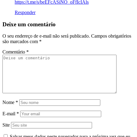
https://t.me/s/beEFcASiNO_oFfIcIAls
Responder
Deixe um comentário
O seu endereço de e-mail não será publicado.
Campos obrigatórios
são marcados com
*
Comentário
*
Nome
*
E-mail
*
Site
Salvar meus dados neste navegador para a próxima vez que eu