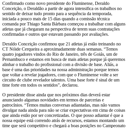
Confirmado como novo presidente do Fluminense, Deraldo
Conceição, o Deraldão a partir de agora intensifica os trabalhos no
sentido de deixar tudo pronto para a sequência da temporada,
iniciada a pouco mais de 15 dias quando a comissão técnica
comanda por Thiago Santa Bárbara começou a trabalhar com alguns
atletas que já chegaram na perspectiva de terem suas contratações
confirmadas e outros que estavam passando por avaliações.
Deraldo Conceição confirmou que 21 atletas já estão treinando no
CT Nóide Cerqueira a aproximadamente duas semanas. “Temos
quatro jogadores vindos do Rio de Janeiro, três de Goiás, um de
Pernambuco e estamos em busca de mais atletas porque já queremos
alinhar o trabalho do profissional com a divisão de base. Aliás, a
base é uma das prioridades na nossa administração porque temos
que voltar a revelar jogadores, com que o Fluminense volte a ser
circuito de clube revelador talentos. Uma base forte é sinal de um
time forte em todos os sentidos”, declarou.
O presidente disse ainda que nos próximos dias deverá estar
anunciando algumas novidades em termos de parcerias e
patrocínios. “Temos muitas conversas adiantadas, mas não vamos
divulgar nada ainda para não se criar expectativas em cima de coisas
que ainda estão por ser concretizadas. O que posso adiantar é que a
nossa equipe está correndo atrás de recursos, estamos montando um
time que será competitivo e chegará a boas posições no Campeonato