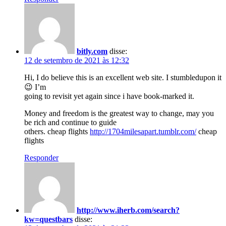
bitly.com
disse:
12 de setembro de 2021 às 12:32
Hi, I do believe this is an excellent web site. I stumbledupon it
😉 I’m
going to revisit yet again since i have book-marked it.
Money and freedom is the greatest way to change, may you
be rich and continue to guide
others. cheap flights
http://1704milesapart.tumblr.com/
cheap
flights
Responder
http://www.iherb.com/search?
kw=questbars
disse: