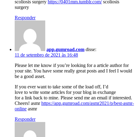
scoliosis surgery
https://0401mm.tumblr.com/
scoliosis
surgery
Responder
app.gumroad.com
disse:
11 de setembro de 2021 às 16:48
Please let me know if you’re looking for a article author for
your site. You have some really great posts and I feel I would
be a good asset.
If you ever want to take some of the load off, I’d
love to write some articles for your blog in exchange
for a link back to mine. Please send me an email if interested.
Cheers! asmr
https://app.gumroad.com/asmr2021/p/best-asmr-
online
asmr
Responder