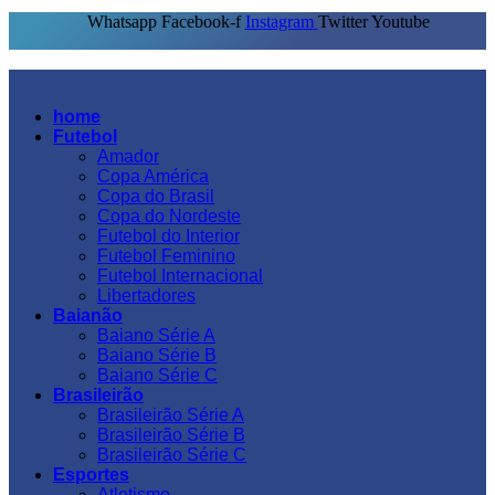
Whatsapp
Facebook-f
Instagram
Twitter
Youtube
home
Futebol
Amador
Copa América
Copa do Brasil
Copa do Nordeste
Futebol do Interior
Futebol Feminino
Futebol Internacional
Libertadores
Baianão
Baiano Série A
Baiano Série B
Baiano Série C
Brasileirão
Brasileirão Série A
Brasileirão Série B
Brasileirão Série C
Esportes
Atletismo