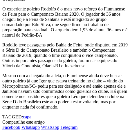
O experiente goleiro Rodolfo é o mais novo reforço do Fluminense
de Feira para o Campeonato Baiano 2020. O jogador de 36 anos
chegou hoje a Feira de Santana e está integrado ao grupo
comandado por Edu Silva, que segue firme no trabalho de
preparação para estadual. O arqueiro tem 1,93 de altura, 36 anos e é
natural de Pedrão-BA.
Rodolfo teve passagens pelo Bahia de Feira, onde disputou em 2019
a Série D do Campeonato Brasileiro e também o Campeonato
Baiano de 2019, quando o time conquistou o vice-campeonato.
Outras importantes passagens do goleiro, foram nas equipes do
Vitória da Conquista, Olaria-RJ e Juazeirense.
Mesmo com a chegada do atleta, o Fluminense ainda deve buscar
outro goleiro já que Igor que estava treinando no clube – vindo do
Metropolitano/SC- pediu para ser desligado e até então apenas ele e
Janilson haviam sido confirmados como goleiros do clube. Há quem
comente nos bastidores que o goleiro Léo que defendeu o clube na
Série D do Brasileiro este ano poderia estar voltando, mas por
enquanto nada foi confirmado.
TAGGED:
capa
Compartilhe este artigo
Facebook
Whatsapp
Whatsapp
Telegram