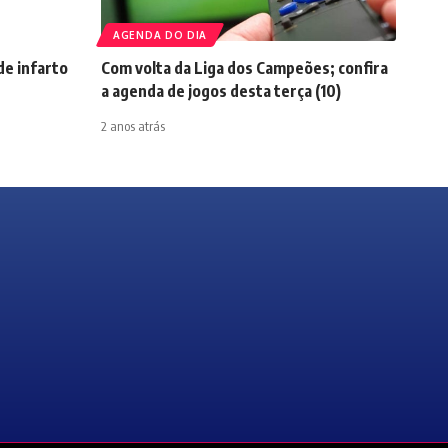
AGENDA DO DIA
de infarto
Com volta da Liga dos Campeões; confira
a agenda de jogos desta terça (10)
2 anos atrás