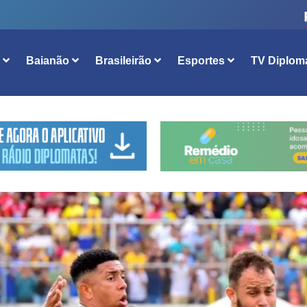
l
Baianão
Brasileirão
Esportes
TV Diplom