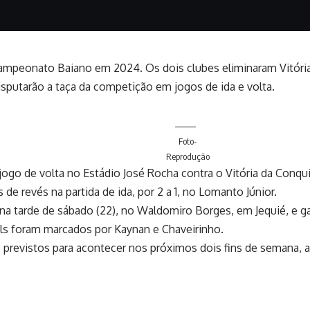
o Campeonato Baiano em 2024. Os dois clubes eliminaram Vitóri
disputarão a taça da competição em jogos de ida e volta.
Foto-
Reprodução
jogo de volta no Estádio José Rocha contra o Vitória da Conqu
 de revés na partida de ida, por 2 a 1, no Lomanto Júnior.
0, na tarde de sábado (22), no Waldomiro Borges, em Jequié, e g
ols foram marcados por Kaynan e Chaveirinho.
e previstos para acontecer nos próximos dois fins de semana, a