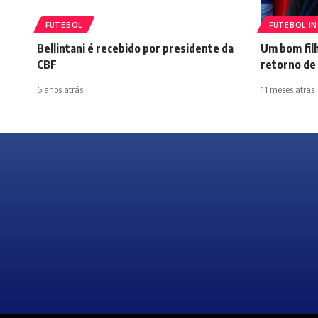
FUTEBOL
FUTEBOL I
Bellintani é recebido por presidente da
Um bom filh
CBF
retorno de
6 anos atrás
11 meses atrás