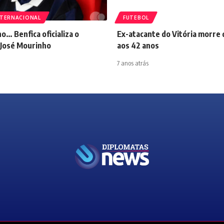
NTERNACIONAL
FUTEBOL
o… Benfica oficializa o
Ex-atacante do Vitória morre 
 José Mourinho
aos 42 anos
7 anos atrás