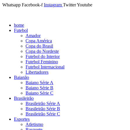
Whatsapp
Facebook-f
Instagram
Twitter
Youtube
home
Futebol
Amador
Copa América
Copa do Brasil
Copa do Nordeste
Futebol do Interior
Futebol Feminino
Futebol Internacional
Libertadores
Baianão
Baiano Série A
Baiano Série B
Baiano Série C
Brasileirão
Brasileirão Série A
Brasileirão Série B
Brasileirão Série C
Esportes
Atletismo
Basquete