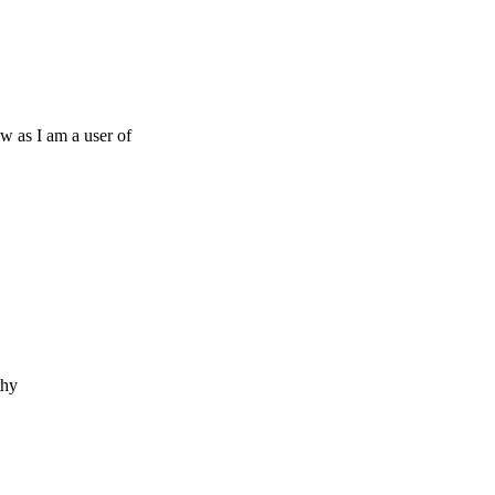
ow as I am a user of
thy