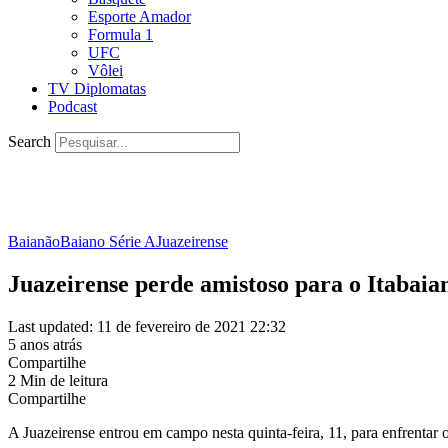
Esporte Amador
Formula 1
UFC
Vôlei
TV Diplomatas
Podcast
Search
Baianão
Baiano Série A
Juazeirense
Juazeirense perde amistoso para o Itabaia
Last updated: 11 de fevereiro de 2021 22:32
5 anos atrás
Compartilhe
2 Min de leitura
Compartilhe
A Juazeirense entrou em campo nesta quinta-feira, 11, para enfrentar 