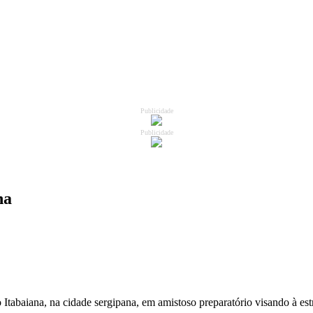
Publicidade
Publicidade
na
o Itabaiana, na cidade sergipana, em amistoso preparatório visando à es