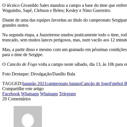
O técnico Givanildo Sales mandou a campo a base do time que enfrent
Waguinho, Sapé, Clebson e Beleu; Kesley e Nino Guerreiro.
Diante de uma das equipes favoritas ao título do campeonato Sergip
grandes sustos.
Na segunda etapa, a Juazeirense mudou praticamente todo o time, roda
truncado, sem muitos lances perigosos, mas, num vacilo aos 12 minutos
Mas, a partir disso e mesmo com um gramado em péssimas condições, qu
para o time de Sergipe.
O
Cancão de Fogo
volta a campo neste sábado, dia 13, às 10h para 
Foto Destaque: Divulgação/Danillo Bala
TAGGED:
baianão 2021
campeonato baiano
Canção de fogo
Futebol 
Compartilhe este artigo
Facebook
Whatsapp
Whatsapp
Telegram
29 Comentários