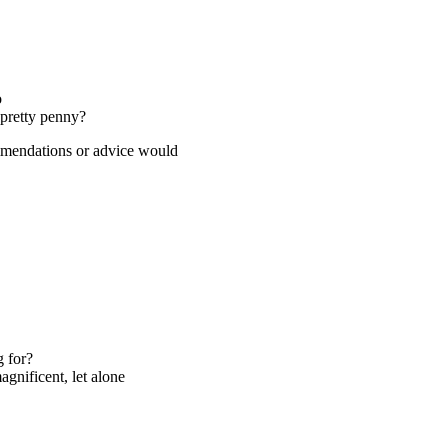
o
 pretty penny?
ommendations or advice would
 for?
gnificent, let alone