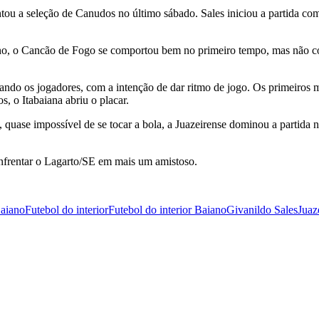
ou a seleção de Canudos no último sábado. Sales iniciou a partida com
ano, o Cancão de Fogo se comportou bem no primeiro tempo, mas não co
ndo os jogadores, com a intenção de dar ritmo de jogo. Os primeiros m
, o Itabaiana abriu o placar.
ase impossível de se tocar a bola, a Juazeirense dominou a partida na
enfrentar o Lagarto/SE em mais um amistoso.
Baiano
Futebol do interior
Futebol do interior Baiano
Givanildo Sales
Juaz